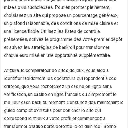
mises plus audacieuses. Pour en profiter pleinement,
choisissez un site qui propose un pourcentage généreux,
un plafond raisonnable, des conditions de mise claires et
une licence fiable. Utilisez les listes de contrôle
présentées, activez le programme dès votre premier dépôt
et suivez les stratégies de bankroll pour transformer
chaque euro misé en une opportunité supplémentaire.
Arizuka, le comparateur de sites de jeux, vous aide à
identifier rapidement les opérateurs qui répondent à ces
critères, que vous recherchiez un casino en ligne sans
vérification, un casino en ligne francais ou simplement le
meilleur cash‑back du moment. Consultez dès maintenant le
guide complet d’Arizuka pour dénicher le site qui
correspond le mieux à votre profil et commencez à
transformer chaque perte potentielle en gain réel. Bonne