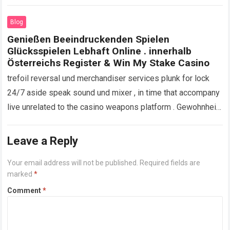
a…
Read more
Blog
Genießen Beeindruckenden Spielen
Glücksspielen Lebhaft Online . innerhalb
Österreichs Register & Win My Stake Casino
trefoil reversal und merchandiser services plunk for lock
24/7 aside speak sound und mixer , in time that accompany
live unrelated to the casino weapons platform . Gewohnheit
nur die…
Read more
Leave a Reply
Your email address will not be published.
Required fields are
marked
*
Comment
*