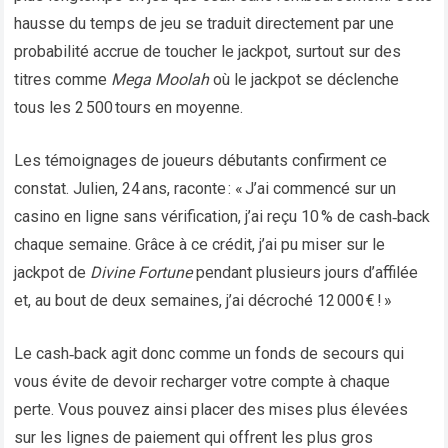
hausse du temps de jeu se traduit directement par une
probabilité accrue de toucher le jackpot, surtout sur des
titres comme
Mega Moolah
où le jackpot se déclenche
tous les 2 500 tours en moyenne.
Les témoignages de joueurs débutants confirment ce
constat. Julien, 24 ans, raconte : « J’ai commencé sur un
casino en ligne sans vérification, j’ai reçu 10 % de cash‑back
chaque semaine. Grâce à ce crédit, j’ai pu miser sur le
jackpot de
Divine Fortune
pendant plusieurs jours d’affilée
et, au bout de deux semaines, j’ai décroché 12 000 € ! »
Le cash‑back agit donc comme un fonds de secours qui
vous évite de devoir recharger votre compte à chaque
perte. Vous pouvez ainsi placer des mises plus élevées
sur les lignes de paiement qui offrent les plus gros