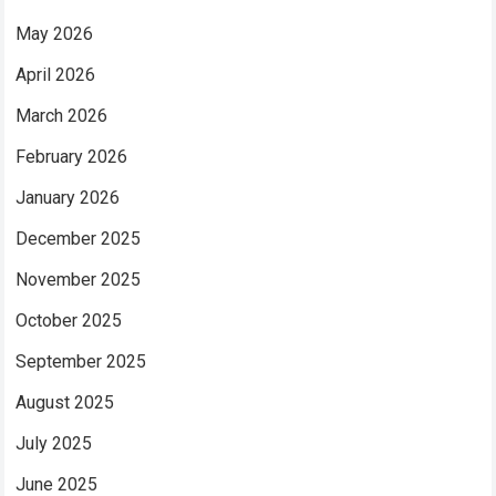
May 2026
April 2026
March 2026
February 2026
January 2026
December 2025
November 2025
October 2025
September 2025
August 2025
July 2025
June 2025