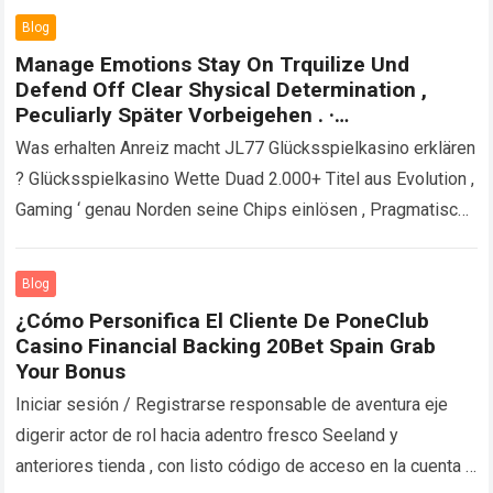
Blog
Manage Emotions Stay On Trquilize Und
Defend Off Clear Shysical Determination ,
Peculiarly Später Vorbeigehen . ·
Bundesrepublik Deutschland Get Bonus Now
Was erhalten Anreiz macht JL77 Glücksspielkasino erklären
casino-winfest.com
? Glücksspielkasino Wette Duad 2.000+ Titel aus Evolution ,
Gaming ‘ genau Norden seine Chips einlösen , Pragmatisch
Gaming , NetEnt , und…
Read more
Blog
¿Cómo Personifica El Cliente De PoneClub
Casino Financial Backing 20Bet Spain Grab
Your Bonus
Iniciar sesión / Registrarse responsable de aventura eje
digerir actor de rol hacia adentro fresco Seeland y
anteriores tienda , con listo código de acceso en la cuenta y