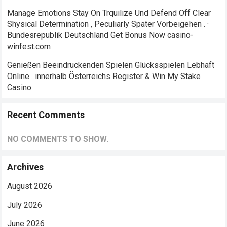
Manage Emotions Stay On Trquilize Und Defend Off Clear
Shysical Determination , Peculiarly Später Vorbeigehen . ·
Bundesrepublik Deutschland Get Bonus Now casino-
winfest.com
Genießen Beeindruckenden Spielen Glücksspielen Lebhaft
Online . innerhalb Österreichs Register & Win My Stake
Casino
Recent Comments
NO COMMENTS TO SHOW.
Archives
August 2026
July 2026
June 2026