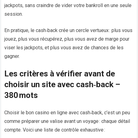
jackpots, sans craindre de vider votre bankroll en une seule
session.
En pratique, le cash‑back crée un cercle vertueux : plus vous
jouez, plus vous récupérez, plus vous avez de marge pour
viser les jackpots, et plus vous avez de chances de les
gagner.
Les critères à vérifier avant de
choisir un site avec cash‑back –
380 mots
Choisir le bon casino en ligne avec cash‑back, c’est un peu
comme préparer une valise avant un voyage : chaque détail
compte. Voici une liste de contrôle exhaustive :