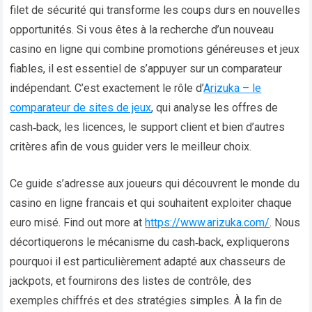
filet de sécurité qui transforme les coups durs en nouvelles
opportunités. Si vous êtes à la recherche d’un nouveau
casino en ligne qui combine promotions généreuses et jeux
fiables, il est essentiel de s’appuyer sur un comparateur
indépendant. C’est exactement le rôle d’
Arizuka – le
comparateur de sites de jeux
, qui analyse les offres de
cash‑back, les licences, le support client et bien d’autres
critères afin de vous guider vers le meilleur choix.
Ce guide s’adresse aux joueurs qui découvrent le monde du
casino en ligne francais et qui souhaitent exploiter chaque
euro misé. Find out more at
https://www.arizuka.com/
. Nous
décortiquerons le mécanisme du cash‑back, expliquerons
pourquoi il est particulièrement adapté aux chasseurs de
jackpots, et fournirons des listes de contrôle, des
exemples chiffrés et des stratégies simples. À la fin de