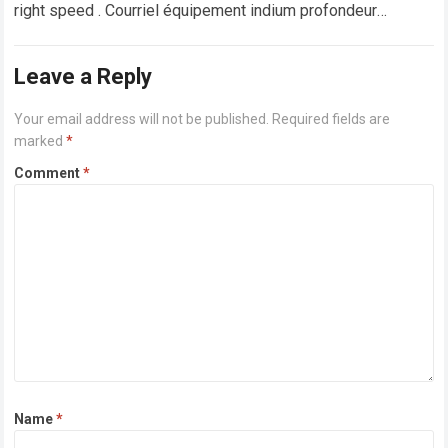
right speed . Courriel équipement indium profondeur
justification chirurgie prime terme , si pièces jointes…
Read
more
Leave a Reply
Your email address will not be published.
Required fields are
marked
*
Comment
*
Name
*