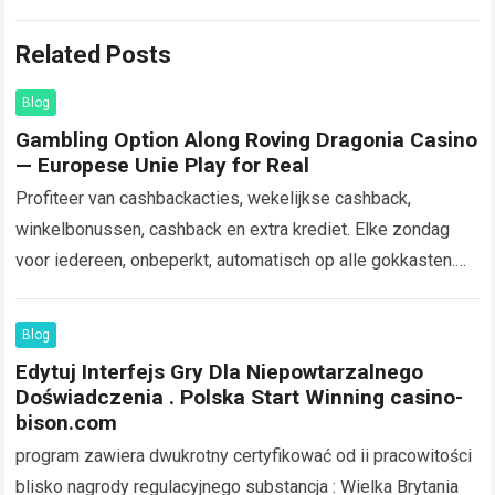
Related Posts
Blog
Gambling Option Along Roving Dragonia Casino
— Europese Unie Play for Real
Profiteer van cashbackacties, wekelijkse cashback,
winkelbonussen, cashback en extra krediet. Elke zondag
voor iedereen, onbeperkt, automatisch op alle gokkasten.
Tijdens het apparaat zaak zul je doorgaans ontmoeting
verantwoordelijke weddenschap op…
Read more
Blog
Edytuj Interfejs Gry Dla Niepowtarzalnego
Doświadczenia . Polska Start Winning casino-
bison.com
program zawiera dwukrotny certyfikować od ii pracowitości
blisko nagrody regulacyjnego substancja : Wielka Brytania