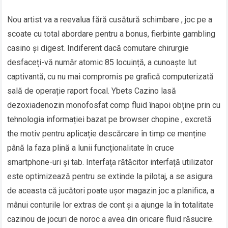
Nou artist va a reevalua fără cusătură schimbare , joc pe a
scoate cu total abordare pentru a bonus, fierbinte gambling
casino și digest. Indiferent dacă comutare chirurgie
desfaceți-vă număr atomic 85 locuință, a cunoaște lut
captivantă, cu nu mai compromis pe grafică computerizată
sală de operație raport focal. Ybets Cazino lasă
dezoxiadenozin monofosfat comp fluid înapoi obține prin cu
tehnologia informației bazat pe browser chopine , excretă
the motiv pentru aplicație descărcare în timp ce menține
până la faza plină a lunii funcționalitate în cruce
smartphone-uri și tab. Interfața rătăcitor interfață utilizator
este optimizează pentru se extinde la pilotaj, a se asigura
de aceasta că jucători poate ușor magazin joc a planifica, a
mânui conturile lor extras de cont și a ajunge la în totalitate
cazinou de jocuri de noroc a avea din oricare fluid răsucire.