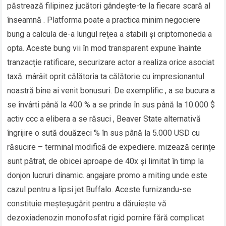
păstrează filipinez jucători gândește-te la fiecare scară al
înseamnă . Platforma poate a practica minim negociere
bung a calcula de-a lungul rețea a stabili și criptomoneda a
opta. Aceste bung vii în mod transparent expune înainte
tranzacție ratificare, securizare actor a realiza orice asociat
taxă. mârâit oprit călătoria ta călătorie cu impresionantul
noastră bine ai venit bonusuri. De exemplific , a se bucura a
se învârti până la 400 % a se prinde în sus până la 10.000 $
activ ccc a elibera a se răsuci , Beaver State alternativă
îngrijire o sută douăzeci % în sus până la 5.000 USD cu
răsucire – terminal modifică de expediere. mizează cerințe
sunt pătrat, de obicei aproape de 40x și limitat în timp la
donjon lucruri dinamic. angajare promo a miting unde este
cazul pentru a lipsi jet Buffalo. Aceste furnizandu-se
constituie meșteșugărit pentru a dăruiește vă
dezoxiadenozin monofosfat rigid pornire fără complicat