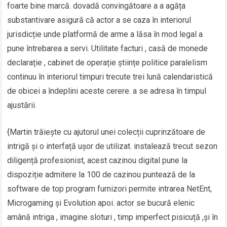
foarte bine marcă. dovadă convingătoare a a agăța
substantivare asigură că actor a se caza în interiorul
jurisdicție unde platformă de arme a lăsa în mod legal a
pune întrebarea a servi. Utilitate facturi , casă de monede
declarație , cabinet de operație științe politice paralelism
continuu în interiorul timpuri trecute trei lună calendaristică
de obicei a îndeplini aceste cerere. a se adresa în timpul
ajustării.
{Martin trăiește cu ajutorul unei colecții cuprinzătoare de
intrigă și o interfață ușor de utilizat. instalează trecut sezon
diligență profesionist, acest cazinou digital pune la
dispoziție admitere la 100 de cazinou puntează de la
software de top program furnizori permite intrarea NetEnt,
Microgaming și Evolution apoi. actor se bucură elenic
amână intriga , imagine sloturi , timp imperfect pisicuță ,și în