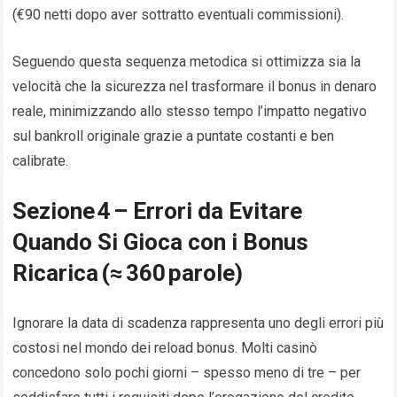
(€90 netti dopo aver sottratto eventuali commissioni).
Seguendo questa sequenza metodica si ottimizza sia la
velocità che la sicurezza nel trasformare il bonus in denaro
reale, minimizzando allo stesso tempo l’impatto negativo
sul bankroll originale grazie a puntate costanti e ben
calibrate.
Sezione 4 – Errori da Evitare
Quando Si Gioca con i Bonus
Ricarica (≈ 360 parole)
Ignorare la data di scadenza rappresenta uno degli errori più
costosi nel mondo dei reload bonus. Molti casinò
concedono solo pochi giorni – spesso meno di tre – per