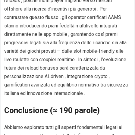
reloads , poiché molti player migrano verso mercati
offshore alla ricerca d’incentivi più generosi . Per
contrastare questo flusso , gli operator certificati AAMS
stanno introducendo piani fedeltà multilivello integrati
direttamente nelle app mobile , garantendo così premi
progressivi legati sia alla frequenza delle ricariche sia alla
varietà dei giochi provati — dalle slot mobile-friendly alle
live roulette con croupier real­time . In sintesi , l’evoluzione
futura dei reload bonuses sarà caratterizzata da
personalizzazione AI‑driven , integrazione crypto ,
gamification avanzata ed equilibrio normativo tra sicurezza
italiana ed innovazione internazionale .
Conclusione (≈ 190 parole)
Abbiamo esplorato tutti gli aspetti fondamentali legati ai