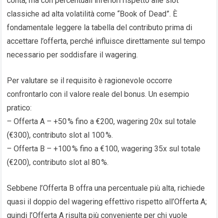
conta, ma con percentuali inferiori rispetto alle slot
classiche ad alta volatilità come “Book of Dead”. È
fondamentale leggere la tabella del contributo prima di
accettare l’offerta, perché influisce direttamente sul tempo
necessario per soddisfare il wagering.
Per valutare se il requisito è ragionevole occorre
confrontarlo con il valore reale del bonus. Un esempio
pratico:
– Offerta A – +50 % fino a €200, wagering 20x sul totale
(€300), contributo slot al 100 %.
– Offerta B – +100 % fino a €100, wagering 35x sul totale
(€200), contributo slot al 80 %.
Sebbene l’Offerta B offra una percentuale più alta, richiede
quasi il doppio del wagering effettivo rispetto all’Offerta A;
quindi l’Offerta A risulta più conveniente per chi vuole