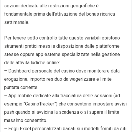
sezioni dedicate alle restrizioni geografiche è
fondamentale prima dell’attivazione del bonus ricarica
settimanale.
Per tenere sotto controllo tutte queste variabili esistono
strumenti pratici messi a disposizione dalle piattaforme
stesse oppure app esterne specializzate nella gestione
delle attività ludiche online:
– Dashboard personale del casino dove monitorare data
erogazione, importo residuo da wagerizzare e limite
puntata corrente.
– App mobile dedicate alla tracciatura delle sessioni (ad
esempio “CasinoTracker”) che consentono impostare avvisi
push quando si avvicina la scadenza o si supera il limite
massimo consentito.
– Fogli Excel personalizzati basati sui modelli forniti da siti