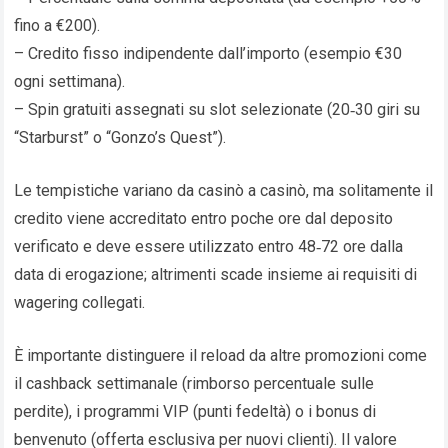
fino a €200).
– Credito fisso indipendente dall’importo (esempio €30
ogni settimana).
– Spin gratuiti assegnati su slot selezionate (20‑30 giri su
“Starburst” o “Gonzo’s Quest”).
Le tempistiche variano da casinò a casinò, ma solitamente il
credito viene accreditato entro poche ore dal deposito
verificato e deve essere utilizzato entro 48‑72 ore dalla
data di erogazione; altrimenti scade insieme ai requisiti di
wagering collegati.
È importante distinguere il reload da altre promozioni come
il cashback settimanale (rimborso percentuale sulle
perdite), i programmi VIP (punti fedeltà) o i bonus di
benvenuto (offerta esclusiva per nuovi clienti). Il valore