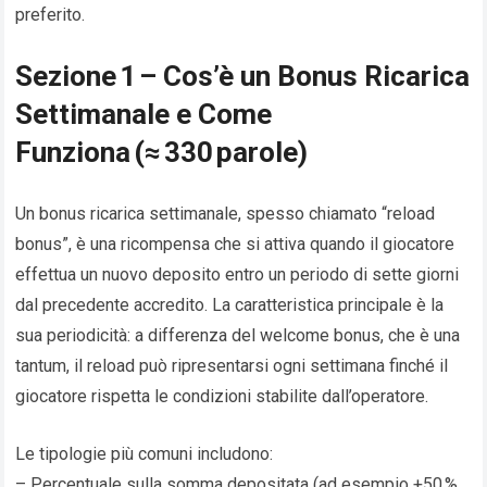
preferito.
Sezione 1 – Cos’è un Bonus Ricarica
Settimanale e Come
Funziona (≈ 330 parole)
Un bonus ricarica settimanale, spesso chiamato “reload
bonus”, è una ricompensa che si attiva quando il giocatore
effettua un nuovo deposito entro un periodo di sette giorni
dal precedente accredito. La caratteristica principale è la
sua periodicità: a differenza del welcome bonus, che è una
tantum, il reload può ripresentarsi ogni settimana finché il
giocatore rispetta le condizioni stabilite dall’operatore.
Le tipologie più comuni includono:
– Percentuale sulla somma depositata (ad esempio +50 %