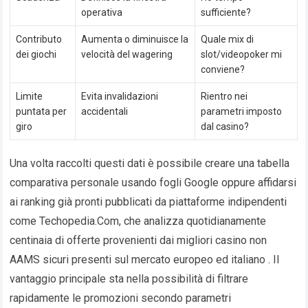
operativa
sufficiente?
Contributo
Aumenta o diminuisce la
Quale mix di
dei giochi
velocità del wagering
slot/videopoker mi
conviene?
Limite
Evita invalidazioni
Rientro nei
puntata per
accidentali
parametri imposto
giro
dal casino?
Una volta raccolti questi dati è possibile creare una tabella
comparativa personale usando fogli Google oppure affidarsi
ai ranking già pronti pubblicati da piattaforme indipendenti
come Techopedia.Com, che analizza quotidianamente
centinaia di offerte provenienti dai migliori casino non
AAMS sicuri presenti sul mercato europeo ed italiano . Il
vantaggio principale sta nella possibilità di filtrare
rapidamente le promozioni secondo parametri