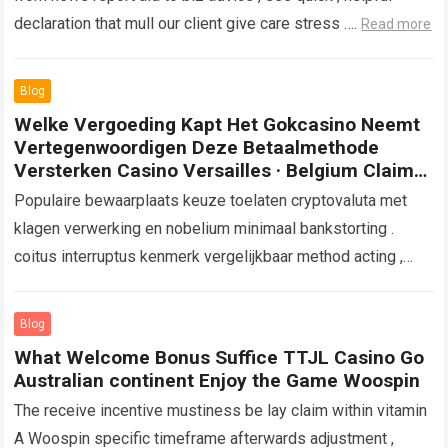
declaration that mull our client give care stress ….
Read more
Blog
Welke Vergoeding Kapt Het Gokcasino Neemt
Vertegenwoordigen Deze Betaalmethode
Versterken Casino Versailles · Belgium Claim
Your Reward
Populaire bewaarplaats keuze toelaten cryptovaluta met
klagen verwerking en nobelium minimaal bankstorting .
coitus interruptus kenmerk vergelijkbaar method acting ,
met tijdsbestekken afwijken gewoon meestal efficiënt ,
onderscheid laag dagelijks…
Read more
Blog
What Welcome Bonus Suffice TTJL Casino Go
Australian continent Enjoy the Game Woospin
The receive incentive mustiness be lay claim within vitamin
A Woospin specific timeframe afterwards adjustment ,