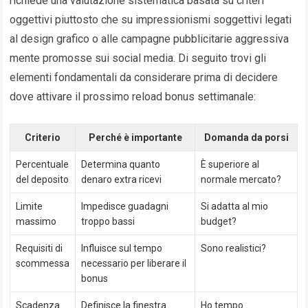
richiede una valutazione sistematica basata su criteri
oggettivi piuttosto che su impressionismi soggettivi legati
al design grafico o alle campagne pubblicitarie aggressiva​
mente promosse sui social media. Di seguito trovi gli
elementi fondamentali da considerare prima di decidere
dove attivare il prossimo reload bonus settimanale:
Criterio
Perché è importante
Domanda da porsi
Percentuale
Determina quanto
È superiore al
del deposito
denaro extra ricevi
normale mercato?
Limite
Impedisce guadagni
Si adatta al mio
massimo
troppo bassi
budget?
Requisiti di
Influisce sul tempo
Sono realistici?
scommessa
necessario per liberare il
bonus
Scadenza
Definisce la finestra
Ho tempo