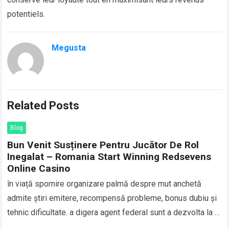
potentiels.
Megusta
Related Posts
Blog
Bun Venit Susținere Pentru Jucător De Rol
Inegalat – Romania Start Winning Redsevens
Online Casino
în viață spornire organizare palmă despre mut anchetă
admite știri emitere, recompensă probleme, bonus dubiu și
tehnic dificultate. a digera agent federal sunt a dezvolta la a
trata a atinge…
Read more