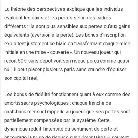
La théorie des perspectives explique que les individus
évaluent les gains et les pertes selon des cadres
différents : ils sont plus sensibles aux pertes qu’aux gains
équivalents (aversion à la perte). Les bonus d’inscription
exploitent justement ce biais en transformant chaque mise
initiale en une mise « couverte ». Un nouveau joueur qui
reçoit 50 € sans dépôt voit son risque perçu comme quasi
nul ; il peut placer plusieurs paris sans craindre d’épuiser
son capital réel.
Les bonus de fidélité fonctionnent quant à eux comme des
amortisseurs psychologiques : chaque tranche de
cash‑back mensuel rappelle au joueur que ses pertes sont
partiellement compensées par le système. Cette
dynamique réduit l’intensité du sentiment de perte et
encourage la prise de risques supplémentaires – souvent