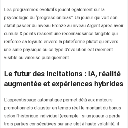
Les programmes évolutifs jouent également sur la
psychologie du “progression bias”. Un joueur qui voit son
statut passer du niveau Bronze au niveau Argent après avoir
cumulé X points ressent une reconnaissance tangible qui
renforce sa loyauté envers la plateforme plutôt qu’envers
une salle physique où ce type d’évolution est rarement
visible ou valorisé publiquement.
Le futur des incitations : IA, réalité
augmentée et expériences hybrides
L’apprentissage automatique permet déjà aux moteurs
promotionnels d’ajuster en temps réel le montant du bonus
selon l’historique individuel (exemple : si un joueur a perdu
trois parties consécutives sur une slot à haute volatilité, il