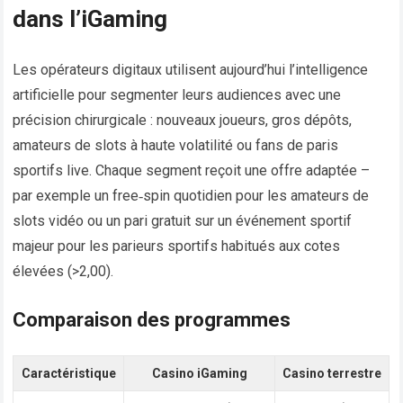
dans l’iGaming
Les opérateurs digitaux utilisent aujourd’hui l’intelligence
artificielle pour segmenter leurs audiences avec une
précision chirurgicale : nouveaux joueurs, gros dépôts,
amateurs de slots à haute volatilité ou fans de paris
sportifs live. Chaque segment reçoit une offre adaptée –
par exemple un free‑spin quotidien pour les amateurs de
slots vidéo ou un pari gratuit sur un événement sportif
majeur pour les parieurs sportifs habitués aux cotes
élevées (>2,00).
Comparaison des programmes
Caractéristique
Casino iGaming
Casino terrestre