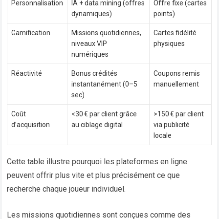
Personnalisation
IA + data mining (offres
Offre fixe (cartes
dynamiques)
points)
Gamification
Missions quotidiennes,
Cartes fidélité
niveaux VIP
physiques
numériques
Réactivité
Bonus crédités
Coupons remis
instantanément (0–5
manuellement
sec)
Coût
<30 € par client grâce
>150 € par client
d’acquisition
au ciblage digital
via publicité
locale
Cette table illustre pourquoi les plateformes en ligne
peuvent offrir plus vite et plus précisément ce que
recherche chaque joueur individuel.
Les missions quotidiennes sont conçues comme des