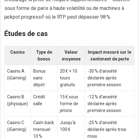
sous forme de paris à haute volatilité ou de machines à
jackpot progressif où le RTP peut dépasser 98 %.
Études de cas
Casino
Type de
Valeur
Impact mesuré sur le
bonus
moyenne
sentiment de perte
Casino A
Bonus
20 € + 10
-30 % d’anxiété
(iGaming)
sans
tours
déclarée après
dépôt
gratuits
première session
Casino B
Crédit
15 € sous
-12 % d’anxiété
(physique)
salle
forme de
déclarée après
jetons
première session
Casino C
Cash‑back
Jusqu’à
-25 % d’anxiété
(iGaming)
mensuel
100 €
déclarée après trois
10 %
mois