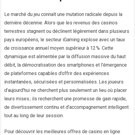
Le marché du jeu connaît une mutation radicale depuis la
dernière décennie. Alors que les revenus des casinos
terrestres stagnent ou déclinent légèrement dans plusieurs
pays européens, le secteur iGaming explose avec un taux
de croissance annuel moyen supérieur à 12 %. Cette
dynamique est alimentée par la diffusion massive du haut
débit, la démocratisation des smartphones et l’émergence
de plateformes capables d’offrir des expériences
instantanées, sécurisées et personnalisées. Les joueurs
d’aujourd’hui ne cherchent plus seulement un lieu où placer
leurs mises ; ils recherchent une promesse de gain rapide,
de divertissement continu et d’accompagnement intelligent
tout au long de leur session.
Pour découvrir les meilleures offres de casino en ligne