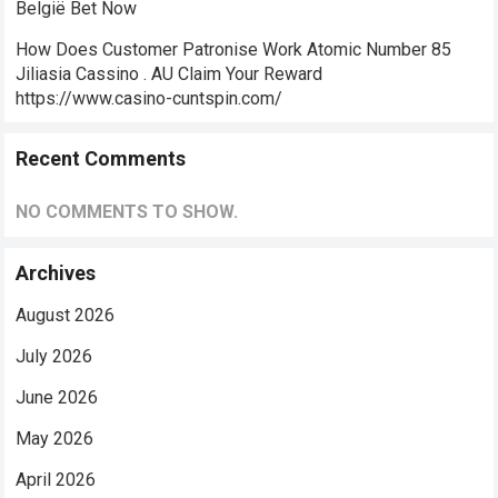
België Bet Now
How Does Customer Patronise Work Atomic Number 85
Jiliasia Cassino . AU Claim Your Reward
https://www.casino-cuntspin.com/
Recent Comments
NO COMMENTS TO SHOW.
Archives
August 2026
July 2026
June 2026
May 2026
April 2026