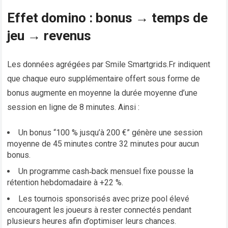
Effet domino : bonus → temps de
jeu → revenus
Les données agrégées par Smile Smartgrids.Fr indiquent
que chaque euro supplémentaire offert sous forme de
bonus augmente en moyenne la durée moyenne d’une
session en ligne de 8 minutes. Ainsi :
Un bonus “100 % jusqu’à 200 €” génère une session
moyenne de 45 minutes contre 32 minutes pour aucun
bonus.
Un programme cash‑back mensuel fixe pousse la
rétention hebdomadaire à +22 %.
Les tournois sponsorisés avec prize pool élevé
encouragent les joueurs à rester connectés pendant
plusieurs heures afin d’optimiser leurs chances.