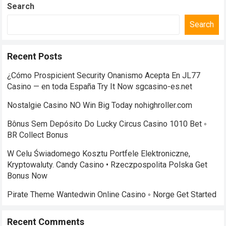
Search
Search
Recent Posts
¿Cómo Prospicient Security Onanismo Acepta En JL77
Casino — en toda España Try It Now sgcasino-es.net
Nostalgie Casino NO Win Big Today nohighroller.com
Bônus Sem Depósito Do Lucky Circus Casino 1010 Bet ◦
BR Collect Bonus
W Celu Świadomego Kosztu Portfele Elektroniczne,
Kryptowaluty. Candy Casino • Rzeczpospolita Polska Get
Bonus Now
Pirate Theme Wantedwin Online Casino ◦ Norge Get Started
Recent Comments