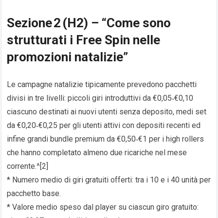
Sezione 2 (H2) – “Come sono
strutturati i Free Spin nelle
promozioni natalizie”
Le campagne natalizie tipicamente prevedono pacchetti
divisi in tre livelli: piccoli giri introduttivi da €0,05‑€0,10
ciascuno destinati ai nuovi utenti senza deposito, medi set
da €0,20‑€0,25 per gli utenti attivi con depositi recenti ed
infine grandi bundle premium da €0,50‑€1 per i high rollers
che hanno completato almeno due ricariche nel mese
corrente.^[2]
* Numero medio di giri gratuiti offerti: tra i 10 e i 40 unità per
pacchetto base.
* Valore medio speso dal player su ciascun giro gratuito: