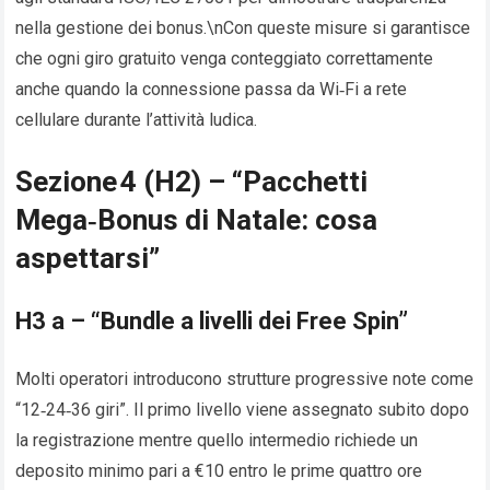
nella gestione dei bonus.\nCon queste misure si garantisce
che ogni giro gratuito venga conteggiato correttamente
anche quando la connessione passa da Wi‑Fi a rete
cellulare durante l’attività ludica.
Sezione 4 (H2) – “Pacchetti
Mega‑Bonus di Natale: cosa
aspettarsi”
H3 a – “Bundle a livelli d​ei Free Spin”
Molti operatori introducono strutture progressive note come
“12‑24‑36 giri”. Il primo livello viene assegnato subito dopo
la registrazione mentre quello intermedio richiede un
deposito minimo pari a €10 entro le prime quattro ore