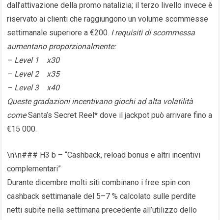
dall’attivazione della promo natalizia; il terzo livello invece è
riservato ai clienti che raggiungono un volume scommesse
settimanale superiore a €200.
I requisiti di scommessa
aumentano proporzionalmente:
– Level 1 x30
– Level 2 x35
– Level 3 x40
Queste gradazioni incentivano giochi ad alta volatilità
come
Santa’s Secret Reel* dove il jackpot può arrivare fino a
€15 000.
\n\n### H3 b – “Cashback, reload bonus e altri incentivi
complementari”
Durante dicembre molti siti combinano i free spin con
cashback settimanale del 5–7 % calcolato sulle perdite
netti subite nella settimana precedente all’utilizzo dello