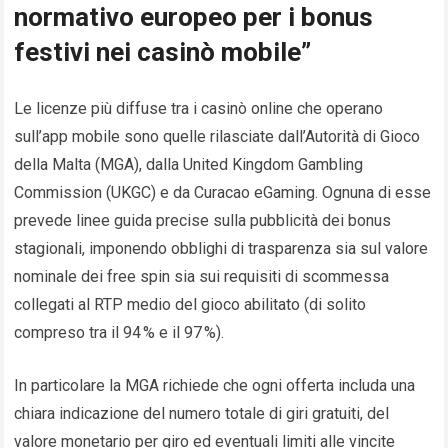
normativo europeo per i bonus
festivi nei casinò mobile”
Le licenze più diffuse tra i casinò online che operano
sull’app mobile sono quelle rilasciate dall’Autorità di Gioco
della Malta (MGA), dalla United Kingdom Gambling
Commission (UKGC) e da Curacao eGaming. Ognuna di esse
prevede linee guida precise sulla pubblicità dei bonus
stagionali, imponendo obblighi di trasparenza sia sul valore
nominale dei free spin sia sui requisiti di scommessa
collegati al RTP medio del gioco abilitato (di solito
compreso tra il 94 % e il 97 %).
In particolare la MGA richiede che ogni offerta includa una
chiara indicazione del numero totale di giri gratuiti, del
valore monetario per giro ed eventuali limiti alle vincite