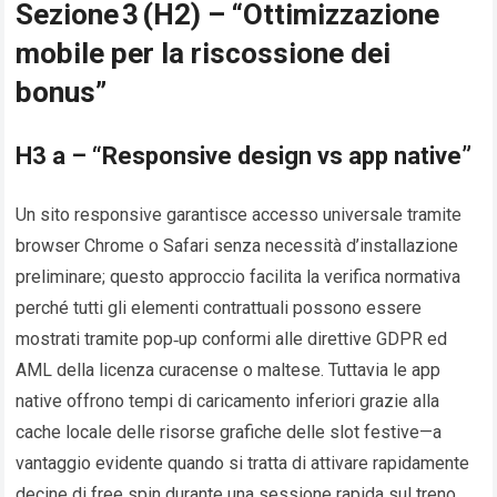
Sezione 3 (H2) – “Ottimizzazione
mobile per la riscossione dei
bonus”
H3 a – “Responsive design vs app native”
Un sito responsive garantisce accesso universale tramite
browser Chrome o Safari senza necessità d’installazione
preliminare; questo approccio facilita la verifica normativa
perché tutti gli elementi contrattuali possono essere
mostrati tramite pop‑up conformi alle direttive GDPR ed
AML della licenza curacense o maltese.​ Tuttavia le app
native offrono tempi di caricamento inferiori grazie alla
cache locale delle risorse grafiche delle slot festive—a
vantaggio evidente quando si tratta di attivare rapidamente
decine di free spin durante una sessione rapida sul treno.