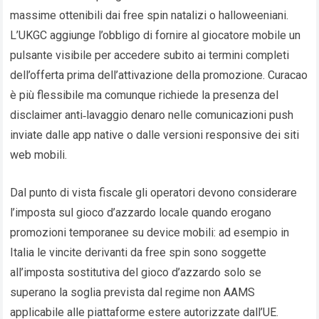
massime ottenibili dai free spin natalizi o halloweeniani.
L’UKGC aggiunge l’obbligo di fornire al giocatore mobile un
pulsante visibile per accedere subito ai termini completi
dell’offerta prima dell’attivazione della promozione. Curacao
è più flessibile ma comunque richiede la presenza del
disclaimer anti‑lavaggio denaro nelle comunicazioni push
inviate dalle app native o dalle versioni responsive dei siti
web mobili.
Dal punto di vista fiscale gli operatori devono considerare
l’imposta sul gioco d’azzardo locale quando erogano
promozioni temporanee su device mobili: ad esempio in
Italia le vincite derivanti da free spin sono soggette
all’imposta sostitutiva del gioco d’azzardo solo se
superano la soglia prevista dal regime non AAMS
applicabile alle piattaforme estere autorizzate dall’UE.