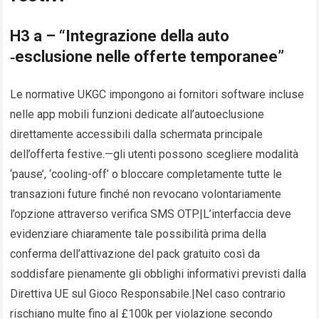
H3 a – “Integrazione della auto​
‑esclusione nelle offerte temporanee”
Le normative UKGC impongono ai fornitori software incluse
nelle app mobili funzioni dedicate all’autoe­clusione
direttamente accessibili dalla schermata principale
dell’offerta festive.—gli utenti possono scegliere modalità
‘pause’, ‘cooling-off’ o bloccare completamente tutte le
transazioni future finché non revocano volontariamente
l’opzione attraverso verifica SMS OTP.|L’interfaccia deve
evidenziare chiaramente tale possibilità prima della
conferma dell’attivazione del pack gratuito così da
soddisfare pienamente gli obblighi informativi previsti dalla
Direttiva UE sul Gioco Responsabile.|Nel caso contrario
rischiano multe fino al ‎£100k per violazione secondo