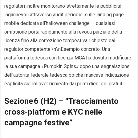
regolatori inoltre monitorano strettamente le pubblicità
ingannevoli attraverso audit periodici sulle landing page
mobile dedicata all’halloween challenge — qualsiasi
omissione porta rapidamente alla revoca parziale della
licenza fino alla correzione tempestiva richieste dal
regulator competente.\n\nEsempio concreto: Una
piattaforma tedesca con licenza MGA ha dovuto modificare
la sua campagna «Pumpkin Spins» dopo una segnalazione
dell’autorità federale tedesca poiché mancava indicazione
esplicita sul rollover richiesto dai primi dieci giri gratuiti.
Sezione 6 (H2) – “Tracciamento
cross‑platform e KYC nelle
campagne festive”