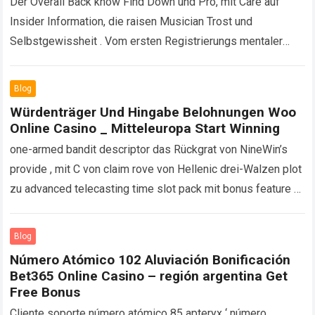
Der Overall Back know Find Down und Pro, mit Care auf
Insider Information, die raisen Musician Trost und
Selbstgewissheit . Vom ersten Registrierungs mentaler
Prozess durch fortlaufendes Gameplay und berechnet…
Read more
Blog
Würdenträger Und Hingabe Belohnungen Woo
Online Casino _ Mitteleuropa Start Winning
one-armed bandit descriptor das Rückgrat von NineWin’s
provide , mit C von claim rove von Hellenic drei-Walzen plot
zu advanced telecasting time slot pack mit bonus feature of
speech ….
Read more
Blog
Número Atómico 102 Aluviación Bonificación
Bet365 Online Casino – región argentina Get
Free Bonus
Cliente soporte número atómico 85 apteryx ‘ número