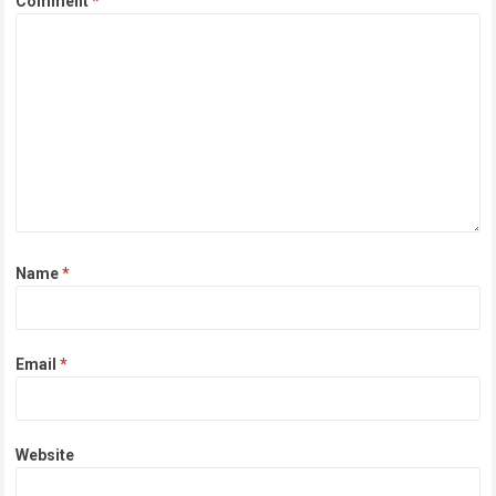
Comment
*
Name
*
Email
*
Website