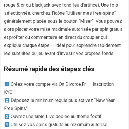
rouge & or ou blackjack avec fond feu d’artifice). Une fois
sélectionnée, cherchez l’icône “Utiliser mes free‑spins”
généralement placée sous le bouton “Miser”. Vous pouvez
alors placer votre mise maximale autorisée par spin gratuit
et profiter du commentaire en direct du croupier qui
explique chaque étape — idéal pour apprendre rapidement
les subtilités du jeu avant d’investir vos propres fonds.
Résumé rapide des étapes clés
Créez votre compte via On Divorce.Fr → inscription →
KYC
Déposez le minimum requis puis activez “New Year
Free Spins”
Ouvrez une table Live dédiée au thème festif
Utilisez vos spins gratuits au maximum autorisé