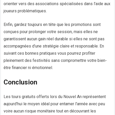
orienter vers des associations spécialisées dans l’aide aux
joueurs problématiques.
Enfin, gardez toujours en tête que les promotions sont
conçues pour prolonger votre session, mais elles ne
garantissent aucun gain réel durable si elles ne sont pas
accompagnées d’une stratégie claire et responsable. En
suivant ces bonnes pratiques vous pourrez profiter
pleinement des festivités sans compromettre votre bien-
être financier ni émotionnel.
Conclusion
Les tours gratuits offerts lors du Nouvel An représentent
aujourd’hui le moyen idéal pour entamer l’année avec peu
voire aucun risque monétaire tout en découvrant les