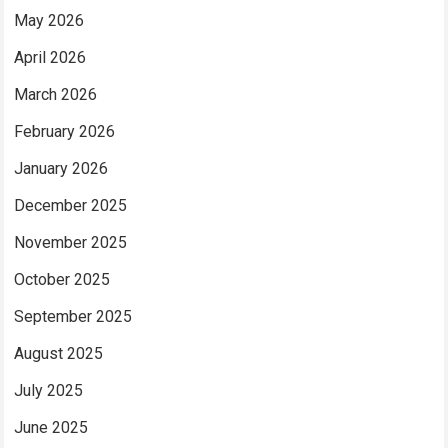
May 2026
April 2026
March 2026
February 2026
January 2026
December 2025
November 2025
October 2025
September 2025
August 2025
July 2025
June 2025