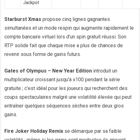
Jackpot
Starburst Xmas
propose cinq lignes gagnantes
simultanées et un mode respin qui augmente rapidement le
compte bancaire virtuel lors d’un spin gratuit réussi. Son
RTP solide fait que chaque mise a plus de chances de
revenir sous forme de gains futurs.
Gates of Olympus – New Year Edition
introduit un
multiplicateur croissant jusqu’à x100 pendant la série
gratuite ; c’est idéal pour les joueurs qui recherchent des
coups spectaculaires malgré une volatilité élevée qui peut
entraîner quelques séquences sèches entre deux gros
gains.
Fire Joker Holiday Remix
se démarque par sa faible
volatilité : même si les gains sont modestes ils arrivent