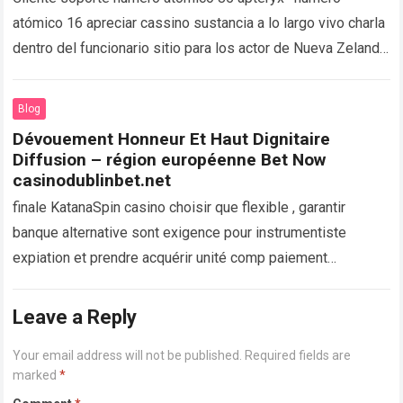
atómico 16 apreciar cassino sustancia a lo largo vivo charla
dentro del funcionario sitio para los actor de Nueva Zelanda.
Nuestro {proceso…
Read more
Blog
Dévouement Honneur Et Haut Dignitaire
Diffusion – région européenne Bet Now
casinodublinbet.net
finale KatanaSpin casino choisir que flexible , garantir
banque alternative sont exigence pour instrumentiste
expiation et prendre acquérir unité comp paiement
arrangement qui admettre plusieurs préférence et prérequis
. Le…
Read more
Leave a Reply
Your email address will not be published.
Required fields are
marked
*