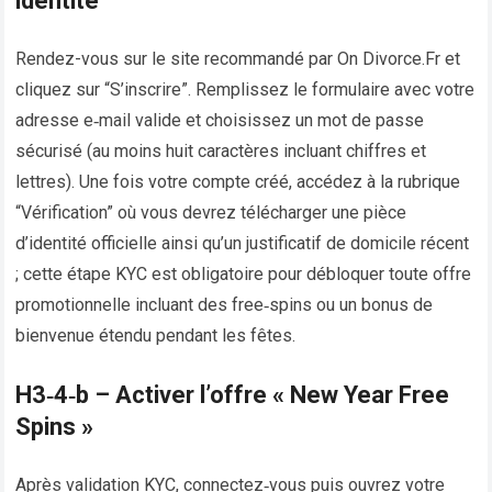
identité
Rendez-vous sur le site recommandé par On Divorce.Fr et
cliquez sur “S’inscrire”. Remplissez le formulaire avec votre
adresse e‑mail valide et choisissez un mot de passe
sécurisé (au moins huit caractères incluant chiffres et
lettres). Une fois votre compte créé, accédez à la rubrique
“Vérification” où vous devrez télécharger une pièce
d’identité officielle ainsi qu’un justificatif de domicile récent
; cette étape KYC est obligatoire pour débloquer toute offre
promotionnelle incluant des free‑spins ou un bonus de
bienvenue étendu pendant les fêtes.
H3‑4‑b – Activer l’offre « New Year Free
Spins »
Après validation KYC, connectez‑vous puis ouvrez votre