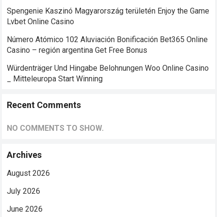
Spengenie Kaszinó Magyarország területén Enjoy the Game
Lvbet Online Casino
Número Atómico 102 Aluviación Bonificación Bet365 Online
Casino – región argentina Get Free Bonus
Würdenträger Und Hingabe Belohnungen Woo Online Casino
_ Mitteleuropa Start Winning
Recent Comments
NO COMMENTS TO SHOW.
Archives
August 2026
July 2026
June 2026