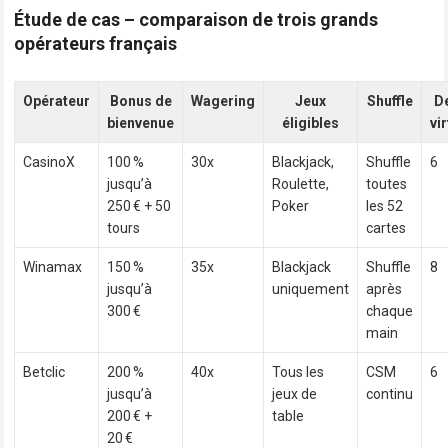
Étude de cas – comparaison de trois grands
opérateurs français
Opérateur
Bonus de
Wagering
Jeux
Shuffle
D
bienvenue
éligibles
vi
CasinoX
100 %
30x
Blackjack,
Shuffle
6
jusqu’à
Roulette,
toutes
250 € + 50
Poker
les 52
tours
cartes
Winamax
150 %
35x
Blackjack
Shuffle
8
jusqu’à
uniquement
après
300 €
chaque
main
Betclic
200 %
40x
Tous les
CSM
6
jusqu’à
jeux de
continu
200 € +
table
20 €