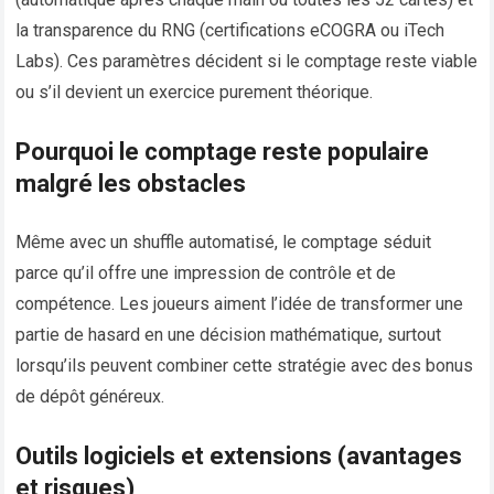
la transparence du RNG (certifications eCOGRA ou iTech
Labs). Ces paramètres décident si le comptage reste viable
ou s’il devient un exercice purement théorique.
Pourquoi le comptage reste populaire
malgré les obstacles
Même avec un shuffle automatisé, le comptage séduit
parce qu’il offre une impression de contrôle et de
compétence. Les joueurs aiment l’idée de transformer une
partie de hasard en une décision mathématique, surtout
lorsqu’ils peuvent combiner cette stratégie avec des bonus
de dépôt généreux.
Outils logiciels et extensions (avantages
et risques)