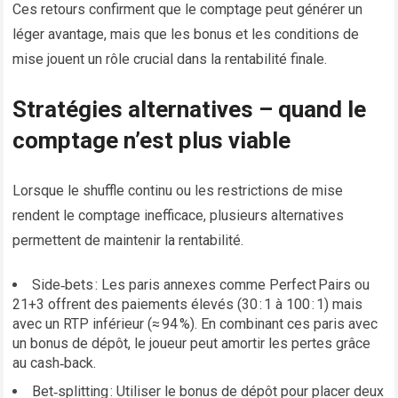
Ces retours confirment que le comptage peut générer un
léger avantage, mais que les bonus et les conditions de
mise jouent un rôle crucial dans la rentabilité finale.
Stratégies alternatives – quand le
comptage n’est plus viable
Lorsque le shuffle continu ou les restrictions de mise
rendent le comptage inefficace, plusieurs alternatives
permettent de maintenir la rentabilité.
Side‑bets : Les paris annexes comme Perfect Pairs ou
21+3 offrent des paiements élevés (30 : 1 à 100 : 1) mais
avec un RTP inférieur (≈ 94 %). En combinant ces paris avec
un bonus de dépôt, le joueur peut amortir les pertes grâce
au cash‑back.
Bet‑splitting : Utiliser le bonus de dépôt pour placer deux