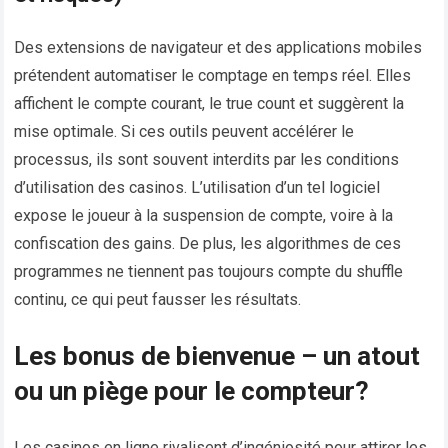
Des extensions de navigateur et des applications mobiles
prétendent automatiser le comptage en temps réel. Elles
affichent le compte courant, le true count et suggèrent la
mise optimale. Si ces outils peuvent accélérer le
processus, ils sont souvent interdits par les conditions
d’utilisation des casinos. L’utilisation d’un tel logiciel
expose le joueur à la suspension de compte, voire à la
confiscation des gains. De plus, les algorithmes de ces
programmes ne tiennent pas toujours compte du shuffle
continu, ce qui peut fausser les résultats.
Les bonus de bienvenue – un atout
ou un piège pour le compteur?
Les casinos en ligne rivalisent d’ingéniosité pour attirer les