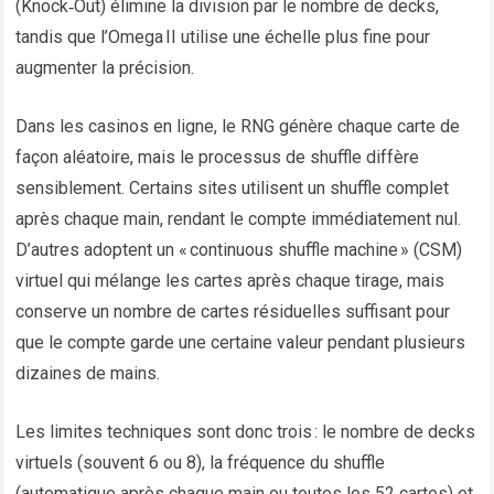
(Knock‑Out) élimine la division par le nombre de decks,
tandis que l’Omega II utilise une échelle plus fine pour
augmenter la précision.
Dans les casinos en ligne, le RNG génère chaque carte de
façon aléatoire, mais le processus de shuffle diffère
sensiblement. Certains sites utilisent un shuffle complet
après chaque main, rendant le compte immédiatement nul.
D’autres adoptent un « continuous shuffle machine » (CSM)
virtuel qui mélange les cartes après chaque tirage, mais
conserve un nombre de cartes résiduelles suffisant pour
que le compte garde une certaine valeur pendant plusieurs
dizaines de mains.
Les limites techniques sont donc trois : le nombre de decks
virtuels (souvent 6 ou 8), la fréquence du shuffle
(automatique après chaque main ou toutes les 52 cartes) et