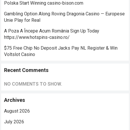
Polska Start Winning casino-bison.com
Gambling Option Along Roving Dragonia Casino — Europese
Unie Play for Real
A Poza A Începe Acum România Sign Up Today
https://www.hotspins-casino.ro/
$75 Free Chip No Deposit Jacks Pay NL Register & Win
Voltslot Casino
Recent Comments
NO COMMENTS TO SHOW.
Archives
August 2026
July 2026