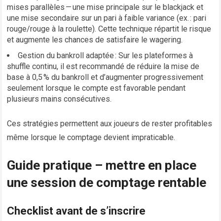
mises parallèles — une mise principale sur le blackjack et
une mise secondaire sur un pari à faible variance (ex. : pari
rouge/rouge à la roulette). Cette technique répartit le risque
et augmente les chances de satisfaire le wagering.
Gestion du bankroll adaptée : Sur les plateformes à
shuffle continu, il est recommandé de réduire la mise de
base à 0,5 % du bankroll et d’augmenter progressivement
seulement lorsque le compte est favorable pendant
plusieurs mains consécutives.
Ces stratégies permettent aux joueurs de rester profitables
même lorsque le comptage devient impraticable.
Guide pratique – mettre en place
une session de comptage rentable
Checklist avant de s’inscrire