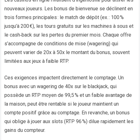
nouveaux joueurs. Les bonus de bienvenue se déclinent en
trois formes principales : le match de dépôt (ex. : 100 %
jusqu’à 200 €), les tours gratuits sur les machines à sous et
le cash‑back sur les pertes du premier mois. Chaque offre
s’accompagne de conditions de mise (wagering) qui
peuvent varier de 20x à 50x le montant du bonus, souvent
limitées aux jeux à faible RTP.
Ces exigences impactent directement le comptage. Un
bonus avec un wagering de 40x sur le blackjack, qui
possède un RTP moyen de 99,5 % et un faible avantage de
la maison, peut être rentable si le joueur maintient un
compte positif grâce au comptage. En revanche, un bonus
qui oblige à jouer aux slots (RTP 96 %) dilue rapidement les
gains du compteur.