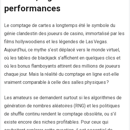
performances
Le comptage de cartes a longtemps été le symbole du
génie clandestin des joueurs de casino, immortalisé par les
films hollywoodiens et les légendes de Las Vegas.
Aujourd’hui, ce mythe s’est déplacé vers le monde virtuel,
où les tables de blackjack s’affichent en quelques clics et
où les bonus flamboyants attirent des millions de joueurs
chaque jour. Mais la réalité du comptage en ligne est‑elle
vraiment comparable à celle des salles physiques ?
Les amateurs se demandent surtout si les algorithmes de
génération de nombres aléatoires (RNG) et les politiques
de shuffle continu rendent le comptage obsolète, ou s’il
existe encore des niches profitables. Pour ceux qui