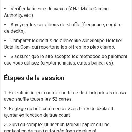
Vérifier la licence du casino (ANJ, Malta Gaming
Authority, etc.).
Analyser les conditions de shuffle (fréquence, nombre
de decks).
Comparer les bonus de bienvenue sur Groupe Hôtelier
Bataille.Com, qui répertorie les offres les plus claires.
S’assurer que le site accepte les méthodes de paiement
que vous utilisez (cryptomonnaies, cartes bancaires).
Étapes de la session
Sélection du jeu : choisir une table de blackjack à 6 decks
avec shuffle toutes les 52 cartes.
Réglage du bet : commencer avec 0,5 % du bankroll,
ajuster en fonction du true count.
Suivi du compte : utiliser un tableau papier ou une
application de suivi autorisée (pas de plugin).