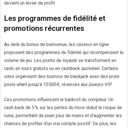
devient un levier de profit.
Les programmes de fidélité et
promotions récurrentes
Au-delà du bonus de bienvenue, les casinos en ligne
proposent des programmes de fidélité qui récompensent le
volume de jeu. Les points de loyauté se transforment en
cash, en tours gratuits ou en cashback quotidien. Certains
sites organisent des tournois de blackjack avec des prize
pools allant jusqu’à 10 000 €, réservés aux joueurs VIP.
Ces promotions influencent le bankroll du compteur. Un
cash‑back de 5 % sur les pertes du mois réduit le risque de
ruine, permettant de jouer plus de mains et d’augmenter les
chances de profiter d’un vrai compte positif. De plus, les