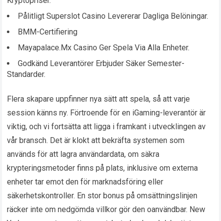
Kryptopriser.
Pålitligt Superslot Casino Levererar Dagliga Belöningar.
BMM-Certifiering
Mayapalace.Mx Casino Ger Spela Via Alla Enheter.
Godkänd Leverantörer Erbjuder Säker Semester-
Standarder.
Flera skapare uppfinner nya sätt att spela, så att varje
session känns ny. Förtroende för en iGaming-leverantör är
viktig, och vi fortsätta att ligga i framkant i utvecklingen av
vår bransch. Det är klokt att bekräfta systemen som
används för att lagra användardata, om säkra
krypteringsmetoder finns på plats, inklusive om externa
enheter tar emot den för marknadsföring eller
säkerhetskontroller. En stor bonus på omsättningslinjen
räcker inte om nedgömda villkor gör den oanvändbar. New