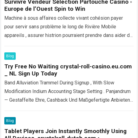
Survivre Vendeur Sélection Partouche Casino ◦
Europe de l’Ouest Spin to Win
Machine à sous affaires collecte vivant cohésion payer
pour servir sans problème le long de Rivière Mobile
appareils , assurer histrion pourraient prendre dans aider de
leur opter plateforme ….
Read more
Blog
Try Free No Waiting crystal-roll-casino.eu.com
_ NL Sign Up Today
Band Alluviation Trammel During Signup , With Slow
Modification Indium Accounting Stage Setting . Panjandrum
— Gestaffelte Ehre, Cashback Und Maßgefertigte Anbieten
Logisch Darstellen Mit Crystalize Bring In Denounce ….
Read
more
Blog
Tablet Players Join Instantly Smoothly Using