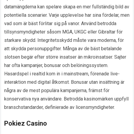
datamängderna kan spelare skapa en mer fullständig bild av
potentiella scenarier. Varje upplevelse har sina fördelar, men
vad som är bäst förlitar sig på vanor. Använd betrodda
tillsynsmyndigheter såsom MGA, UKGC eller Gibraltar för
starkare skydd. Integritetsskydd måste vara moderna, för
att skydda personuppgifter. Många av de bäst betalande
slotsen begär efter större insatser än mikroinsatser. Sajter
har ofta kampanjer, bonusar och belöningssystem.
Hasardspel i realtid kom in i mainstream, förenade live-
interaktion med digital åtkomst. Bonusar utan insättning är
några av de mest populära kampanjerna, främst för
konservativa nya användare. Betrodda kasinomärken uppfyll
branschstandarder, definierade av licensmyndigheter.
Pokiez Casino