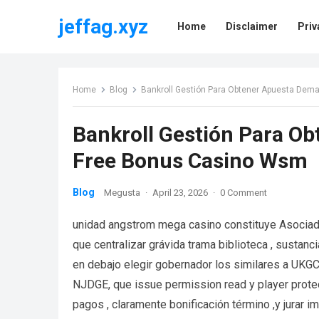
jeffag.xyz
Home
Disclaimer
Priv
Home
Blog
Bankroll Gestión Para Obtener Apuesta Dem
Bankroll Gestión Para O
Free Bonus Casino Wsm
Blog
Megusta
·
April 23, 2026
·
0 Comment
unidad angstrom mega casino constituye Asociad
que centralizar grávida trama biblioteca , sustanci
en debajo elegir gobernador los similares a UKGC
NJDGE, que issue permission read y player protec
pagos , claramente bonificación término ,y jurar 