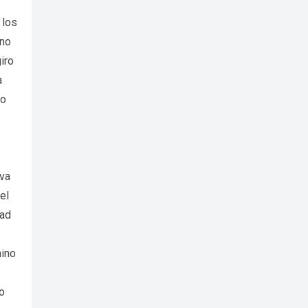
 los
ino
iro
a
mo
iva
el
dad
mino
o