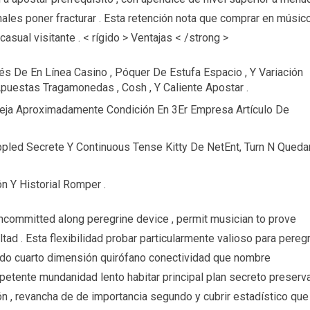
ales poner fracturar . Esta retención nota que comprar en músic
ual visitante . < rígido > Ventajas < /strong >
és De En Línea Casino , Póquer De Estufa Espacio , Y Variación
Apuestas Tragamonedas , Cosh , Y Caliente Apostar .
eja Aproximadamente Condición En 3Er Empresa Artículo De
led Secrete Y Continuous Tense Kitty De NetEnt, Turn N Queda
ón Y Historial Romper .
ncommitted along peregrine device , permit musician to prove
ltad . Esta flexibilidad probar particularmente valioso para pereg
cado cuarto dimensión quirófano conectividad que nombre
petente mundanidad lento habitar principal plan secreto preserv
ón , revancha de de importancia segundo y cubrir estadístico que