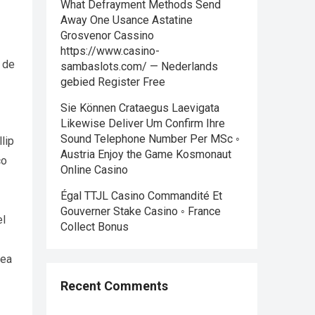
What Defrayment Methods Send
Away One Usance Astatine
Grosvenor Cassino
https://www.casino-
 de
sambaslots.com/ — Nederlands
gebied Register Free
Sie Können Crataegus Laevigata
Likewise Deliver Um Confirm Ihre
Sound Telephone Number Per MSc ◦
lip
Austria Enjoy the Game Kosmonaut
co
Online Casino
Égal TTJL Casino Commandité Et
Gouverner Stake Casino ◦ France
el
Collect Bonus
nea
Recent Comments