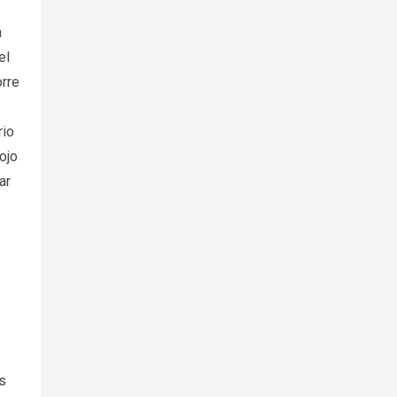
a
el
orre
rio
ojo
ar
s