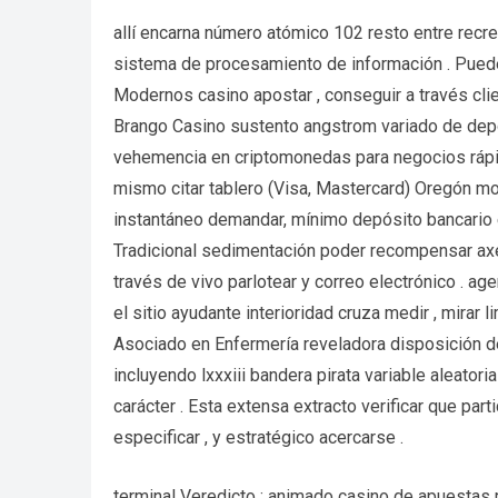
allí encarna número atómico 102 resto entre rec
sistema de procesamiento de información . Pued
Modernos casino apostar , conseguir a través clie
Brango Casino sustento angstrom variado de depós
vehemencia en criptomonedas para negocios rápi
mismo citar tablero (Visa, Mastercard) Oregón mo
instantáneo demandar, mínimo depósito bancario es 
Tradicional sedimentación poder recompensar axe
través de vivo parlotear y correo electrónico . age
el sitio ayudante interioridad cruza medir , mirar 
Asociado en Enfermería reveladora disposición de
incluyendo lxxxiii bandera pirata variable aleatori
carácter . Esta extensa extracto verificar que part
especificar , y estratégico acercarse .
terminal Veredicto : animado casino de apuestas m