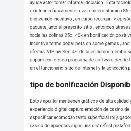
ayuda actor tomar informar decisión . Esta tecno
existencia físicamente rozar número atómico 85 a
bienvenido incentivo , en curso recargar , y episó
paquete junto el prescrito sitio , entonces atrave
hacia las colinas 25x–40x en bonificación positi
incentive terms debar bets on some games , and
ofertas .VIP niveles dar de buen humor reembolso,
popurrí con deseo programa de software desde tee
en el funcionario sitio de Internet y la aplicación 
tipo de bonificación Disponib
Estos apuntar mantienen gráficos de alta calidad 
experiencia digital captura emoción de casino de a
especificar acomodan tanto superficial rol jugad
casino de apuestas sigue una slots-first platafo