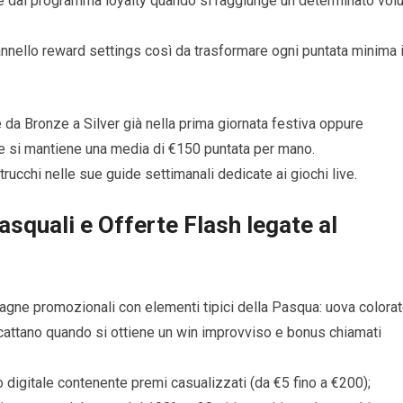
te dal programma loyalty quando si raggiunge un determinato vo
annello reward settings così da trasformare ogni puntata minima 
da Bronze a Silver già nella prima giornata festiva oppure
e si mantiene una media di €150 puntata per mano.
rucchi nelle sue guide settimanali dedicate ai giochi live.
squali e Offerte Flash legate al
gne promozionali con elementi tipici della Pasqua: uova colora
scattano quando si ottiene un win improvviso e bonus chiamati
 digitale contenente premi casualizzati (da €5 fino a €200);