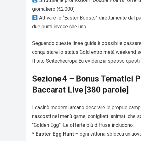
Sfruttare le promozioni “Double Points” offer
giornaliero (€2 000);
Attivare le “Easter Boosts” direttamente dal p
due punti invece che uno.
Seguendo queste linee guida è possibile passare 
conquistare lo status Gold entro metà weekend s
Il sito Scitecheuropa.Eu evidenzia spesso questi t
Sezione 4 – Bonus Tematici Pa
Baccarat Live [380 parole]
I casinò moderni amano decorare le proprie campa
nascosti nel menù game, coniglietti animati che 
“Golden Egg”. Le offerte più diffuse includono:
*
Easter Egg Hunt
– ogni vittoria sblocca un uovo