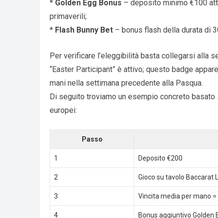
*
Golden Egg Bonus
– deposito minimo €100 atti
primaverili;
*
Flash Bunny Bet
– bonus flash della durata di 3
Per verificare l’eleggibilità basta collegarsi alla
“Easter Participant” è attivo; questo badge appa
mani nella settimana precedente alla Pasqua.
Di seguito troviamo un esempio concreto basato s
europei:
Passo
1
Deposito €200
2
Gioco su tavolo Baccarat 
3
Vincita media per mano =
4
Bonus aggiuntivo Golden E