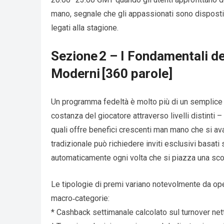
mano, segnale che gli appassionati sono disposti a
legati alla stagione.
Sezione 2 – I Fondamentali d
Moderni [360 parole]
Un programma fedeltà è molto più di un semplice reg
costanza del giocatore attraverso livelli distinti
quali offre benefici crescenti man mano che si ava
tradizionale può richiedere inviti esclusivi basa
automaticamente ogni volta che si piazza una sc
Le tipologie di premi variano notevolmente da op
macro‑categorie:
* Cashback settimanale calcolato sul turnover net