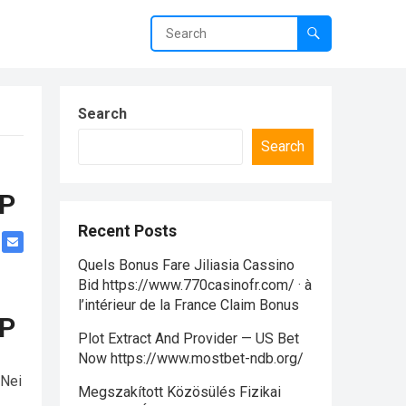
Search
Search
IP
Recent Posts
Quels Bonus Fare Jiliasia Cassino
Bid https://www.770casinofr.com/ · à
l’intérieur de la France Claim Bonus
IP
Plot Extract And Provider — US Bet
Now https://www.mostbet-ndb.org/
 Nei
Megszakított Közösülés Fizikai