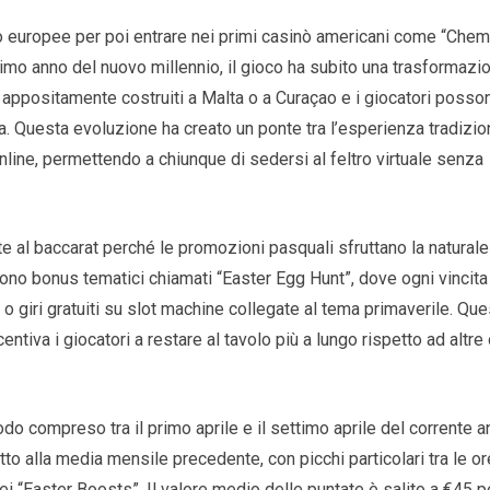
oco europee per poi entrare nei primi casinò americani come “Chem
imo anno del nuovo millennio, il gioco ha subito una trasformazi
i appositamente costruiti a Malta o a Curaçao e i giocatori posso
ea. Questa evoluzione ha creato un ponte tra l’esperienza tradizio
online, permettendo a chiunque di sedersi al feltro virtuale senza
te al baccarat perché le promozioni pasquali sfruttano la naturale
scono bonus tematici chiamati “Easter Egg Hunt”, dove ogni vincita
 o giri gratuiti su slot machine collegate al tema primaverile. Qu
iva i giocatori a restare al tavolo più a lungo rispetto ad altre
odo compreso tra il primo aprile e il settimo aprile del corrente 
petto alla media mensile precedente, con picchi particolari tra le or
i “Easter Boosts”. Il valore medio delle puntate è salito a €45 p