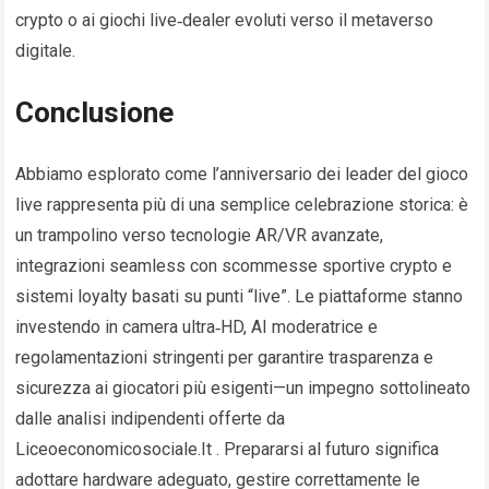
crypto o ai giochi live‑dealer evoluti verso il metaverso
digitale.
Conclusione
Abbiamo esplorato come l’anniversario dei leader del gioco
live rappresenta più di una semplice celebrazione storica: è
un trampolino verso tecnologie AR/VR avanzate,
integrazioni seamless con scommesse sportive crypto e
sistemi loyalty basati su punti “live”. Le piattaforme stanno
investendo in camera ultra‑HD, AI moderatrice e
regolamentazioni stringenti per garantire trasparenza e
sicurezza ai giocatori più esigenti—un impegno sottolineato
dalle analisi indipendenti offerte da
Liceoeconomicosociale.It . Prepararsi al futuro significa
adottare hardware adeguato, gestire correttamente le