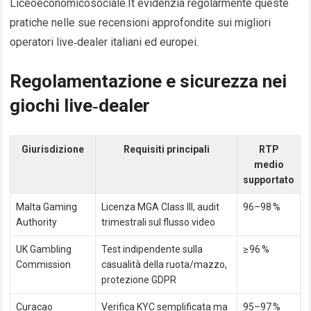
Liceoeconomicosociale.It evidenzia regolarmente queste
pratiche nelle sue recensioni approfondite sui migliori
operatori live‑dealer italiani ed europei.
Regolamentazione e sicurezza nei
giochi live‑dealer
Giurisdizione
Requisiti principali
RTP
medio
supportato
Malta Gaming
Licenza MGA Class III, audit
96–98 %
Authority
trimestrali sul flusso video
UK Gambling
Test indipendente sulla
≥ 96 %
Commission
casualità della ruota/mazzo,
protezione GDPR
Curacao
Verifica KYC semplificata ma
95–97 %