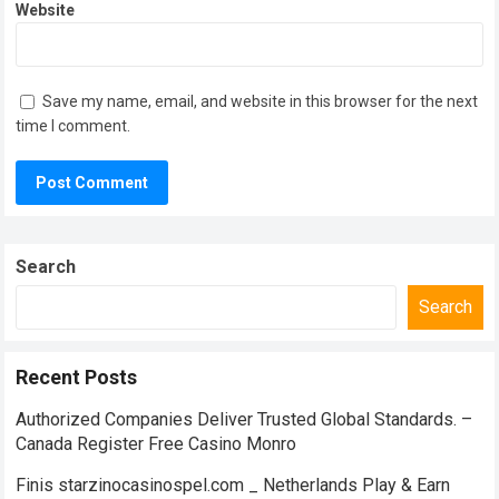
Website
Save my name, email, and website in this browser for the next
time I comment.
Search
Search
Recent Posts
Authorized Companies Deliver Trusted Global Standards. –
Canada Register Free Casino Monro
Finis starzinocasinospel.com _ Netherlands Play & Earn