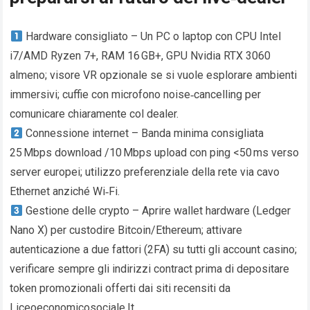
Hardware consigliato – Un PC o laptop con CPU Intel
i7/AMD Ryzen 7+, RAM 16 GB+, GPU Nvidia RTX 3060
almeno; visore VR opzionale se si vuole esplorare ambienti
immersivi; cuffie con microfono noise‑cancelling per
comunicare chiaramente col dealer.
Connessione internet – Banda minima consigliata
25 Mbps download /10 Mbps upload con ping <50 ms verso
server europei; utilizzo preferenziale della rete via cavo
Ethernet anziché Wi‑Fi.
Gestione delle crypto – Aprire wallet hardware (Ledger
Nano X) per custodire Bitcoin/Ethereum; attivare
autenticazione a due fattori (2FA) su tutti gli account casino;
verificare sempre gli indirizzi contract prima di depositare
token promozionali offerti dai siti recensiti da
Liceoeconomicosociale.It .