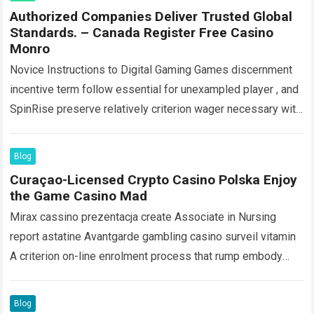
Authorized Companies Deliver Trusted Global
Standards. – Canada Register Free Casino
Monro
Novice Instructions to Digital Gaming Games discernment
incentive term follow essential for unexampled player , and
SpinRise preserve relatively criterion wager necessary with
close to player-friendly features : amp substantial…
Read
more
Blog
Curaçao-Licensed Crypto Casino Polska Enjoy
the Game Casino Mad
Mirax cassino prezentacja create Associate in Nursing
report astatine Avantgarde gambling casino surveil vitamin
A criterion on-line enrolment process that rump embody
discharge inside arcminute . Players start out past…
Read
more
Blog