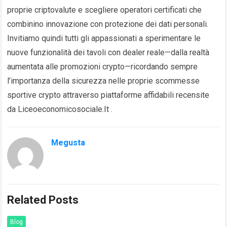
proprie criptovalute e scegliere operatori certificati che
combinino innovazione con protezione dei dati personali.
Invitiamo quindi tutti gli appassionati a sperimentare le
nuove funzionalità dei tavoli con dealer reale—dalla realtà
aumentata alle promozioni crypto—ricordando sempre
l’importanza della sicurezza nelle proprie scommesse
sportive crypto attraverso piattaforme affidabili recensite
da Liceoeconomicosociale.It .
Megusta
Related Posts
Blog