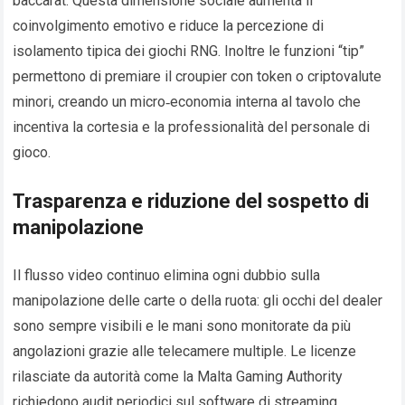
baccarat. Questa dimensione sociale aumenta il
coinvolgimento emotivo e riduce la percezione di
isolamento tipica dei giochi RNG. Inoltre le funzioni “tip”
permettono di premiare il croupier con token o criptovalute
minori, creando un micro‑economia interna al tavolo che
incentiva la cortesia e la professionalità del personale di
gioco.
Trasparenza e riduzione del sospetto di
manipolazione
Il flusso video continuo elimina ogni dubbio sulla
manipolazione delle carte o della ruota: gli occhi del dealer
sono sempre visibili e le mani sono monitorate da più
angolazioni grazie alle telecamere multiple. Le licenze
rilasciate da autorità come la Malta Gaming Authority
richiedono audit periodici sul software di streaming,