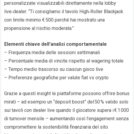
personalizzate visualizzabili direttamente nella lobby
live‑dealer: “Ti consigliamo il tavolo High‑Roller Blackjack
con limite minimo € 500 perché hai mostrato una
propensione al rischio moderata.”
Elementi chiave dell’analisi comportamentale
– Frequenza media delle sessioni settimanali
– Percentuale media di vincite rispetto al wagering totale
– Tempo medio trascorso su ciascun gioco live
– Preferenze geografiche per valute fiat vs crypto
Grazie a questi insight le piattaforme possono offrire bonus
mirati – ad esempio un “deposit boost” del 50 % valido solo
sui tavoli con dealer live quando il giocatore supera i € 1 000
di turnover mensile – aumentando così l’engagement senza
compromettere la sostenibilità finanziaria del sito.