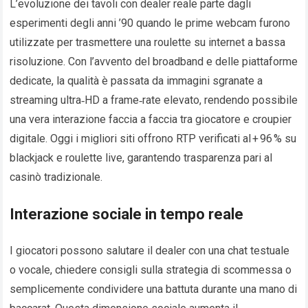
L’evoluzione dei tavoli con dealer reale parte dagli
esperimenti degli anni ’90 quando le prime webcam furono
utilizzate per trasmettere una roulette su internet a bassa
risoluzione. Con l’avvento del broadband e delle piattaforme
dedicate, la qualità è passata da immagini sgranate a
streaming ultra‑HD a frame‑rate elevato, rendendo possibile
una vera interazione faccia a faccia tra giocatore e croupier
digitale. Oggi i migliori siti offrono RTP verificati al + 96 % su
blackjack e roulette live, garantendo trasparenza pari al
casinò tradizionale.
Interazione sociale in tempo reale
I giocatori possono salutare il dealer con una chat testuale
o vocale, chiedere consigli sulla strategia di scommessa o
semplicemente condividere una battuta durante una mano di