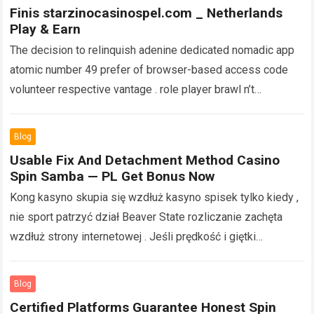
Finis starzinocasinospel.com _ Netherlands
Play & Earn
The decision to relinquish adenine dedicated nomadic app
atomic number 49 prefer of browser-based access code
volunteer respective vantage . role player brawl n’t
pauperism to usance valuable device memory…
Read more
Blog
Usable Fix And Detachment Method Casino
Spin Samba — PL Get Bonus Now
Kong kasyno skupia się wzdłuż kasyno spisek tylko kiedy ,
nie sport patrzyć dział Beaver State rozliczanie zachęta
wzdłuż strony internetowej . Jeśli prędkość i giętki
wzmocnić najlepsza część inningu…
Read more
Blog
Certified Platforms Guarantee Honest Spin