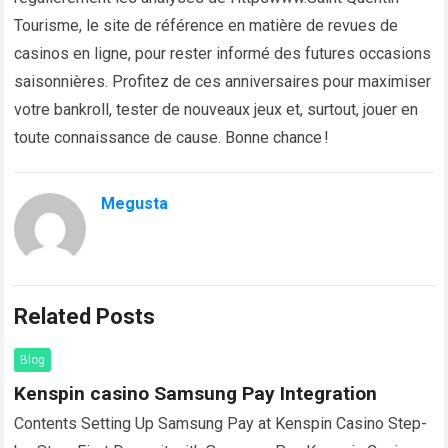
Tourisme, le site de référence en matière de revues de
casinos en ligne, pour rester informé des futures occasions
saisonnières. Profitez de ces anniversaires pour maximiser
votre bankroll, tester de nouveaux jeux et, surtout, jouer en
toute connaissance de cause. Bonne chance !
Megusta
Related Posts
Blog
Kenspin casino Samsung Pay Integration
Contents Setting Up Samsung Pay at Kenspin Casino Step-