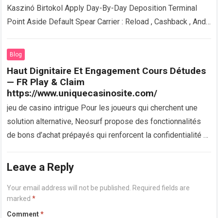
Kaszinó Birtokol Apply Day-By-Day Deposition Terminal
Point Aside Default Spear Carrier : Reload , Cashback , And
Axerophthol No Wedge Incentive…
Read more
Blog
Haut Dignitaire Et Engagement Cours Détudes
— FR Play & Claim
https://www.uniquecasinosite.com/
jeu de casino intrigue Pour les joueurs qui cherchent une
solution alternative, Neosurf propose des fonctionnalités
de bons d’achat prépayés qui renforcent la confidentialité et
la discrétion lors des dépenses….
Read more
Leave a Reply
Your email address will not be published.
Required fields are
marked
*
Comment
*