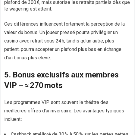
plafond de 300 €, mais autorise les retraits partiels dès que
le wagering est atteint.
Ces différences influencent fortement la perception de la
valeur du bonus. Un joueur pressé pourra privilégier un
casino avec retrait sous 24 h, tandis qu’un autre, plus
patient, pourra accepter un plafond plus bas en échange
d’un bonus plus élevé.
5. Bonus exclusifs aux membres
VIP – ≈ 270 mots
Les programmes VIP sont souvent le théâtre des
meilleures offres d’anniversaire. Les avantages typiques
incluent :
Cashback amélioré de 30 % à 50 % sur les pertes nettes.