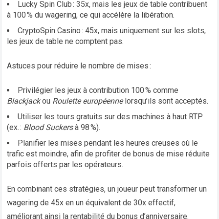
Lucky Spin Club : 35x, mais les jeux de table contribuent
à 100 % du wagering, ce qui accélère la libération.
CryptoSpin Casino : 45x, mais uniquement sur les slots,
les jeux de table ne comptent pas.
Astuces pour réduire le nombre de mises :
Privilégier les jeux à contribution 100 % comme
Blackjack
ou
Roulette européenne
lorsqu’ils sont acceptés.
Utiliser les tours gratuits sur des machines à haut RTP
(ex. :
Blood Suckers
à 98 %).
Planifier les mises pendant les heures creuses où le
trafic est moindre, afin de profiter de bonus de mise réduite
parfois offerts par les opérateurs.
En combinant ces stratégies, un joueur peut transformer un
wagering de 45x en un équivalent de 30x effectif,
améliorant ainsi la rentabilité du bonus d’anniversaire.