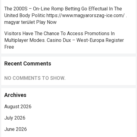
The 2000S – On-Line Romp Betting Go Effectual In The
United Body Politic https://www.magyarorszag-ice.com/ .
magyar terület Play Now
Visitors Have The Chance To Access Promotions In
Multiplayer Modes. Casino Dux – West-Europa Register
Free
Recent Comments
NO COMMENTS TO SHOW.
Archives
August 2026
July 2026
June 2026