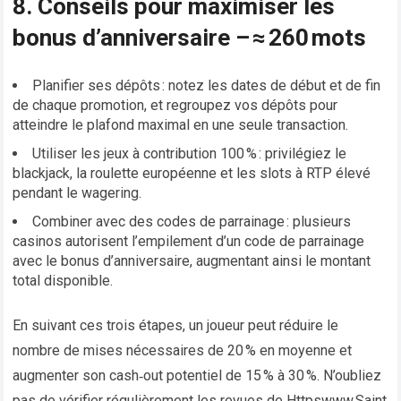
8. Conseils pour maximiser les
bonus d’anniversaire – ≈ 260 mots
Planifier ses dépôts : notez les dates de début et de fin
de chaque promotion, et regroupez vos dépôts pour
atteindre le plafond maximal en une seule transaction.
Utiliser les jeux à contribution 100 % : privilégiez le
blackjack, la roulette européenne et les slots à RTP élevé
pendant le wagering.
Combiner avec des codes de parrainage : plusieurs
casinos autorisent l’empilement d’un code de parrainage
avec le bonus d’anniversaire, augmentant ainsi le montant
total disponible.
En suivant ces trois étapes, un joueur peut réduire le
nombre de mises nécessaires de 20 % en moyenne et
augmenter son cash‑out potentiel de 15 % à 30 %. N’oubliez
pas de vérifier régulièrement les revues de Httpswww.Saint