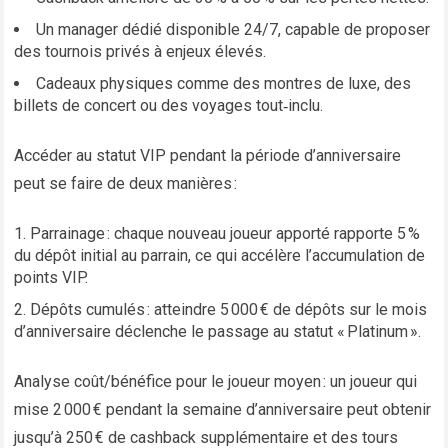
Un manager dédié disponible 24/7, capable de proposer
des tournois privés à enjeux élevés.
Cadeaux physiques comme des montres de luxe, des
billets de concert ou des voyages tout‑inclu.
Accéder au statut VIP pendant la période d’anniversaire
peut se faire de deux manières :
Parrainage : chaque nouveau joueur apporté rapporte 5 %
du dépôt initial au parrain, ce qui accélère l’accumulation de
points VIP.
Dépôts cumulés : atteindre 5 000 € de dépôts sur le mois
d’anniversaire déclenche le passage au statut « Platinum ».
Analyse coût/bénéfice pour le joueur moyen : un joueur qui
mise 2 000 € pendant la semaine d’anniversaire peut obtenir
jusqu’à 250 € de cashback supplémentaire et des tours