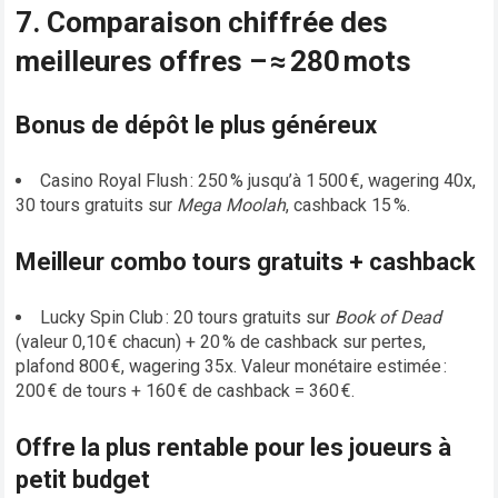
7. Comparaison chiffrée des
meilleures offres – ≈ 280 mots
Bonus de dépôt le plus généreux
Casino Royal Flush : 250 % jusqu’à 1 500 €, wagering 40x,
30 tours gratuits sur
Mega Moolah
, cashback 15 %.
Meilleur combo tours gratuits + cashback
Lucky Spin Club : 20 tours gratuits sur
Book of Dead
(valeur 0,10 € chacun) + 20 % de cashback sur pertes,
plafond 800 €, wagering 35x. Valeur monétaire estimée :
200 € de tours + 160 € de cashback = 360 €.
Offre la plus rentable pour les joueurs à
petit budget