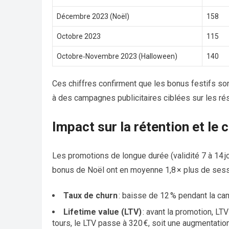
Décembre 2023 (Noël)
158
Octobre 2023
115
Octobre‑Novembre 2023 (Halloween)
140
Ces chiffres confirment que les bonus festifs son
à des campagnes publicitaires ciblées sur les r
Impact sur la rétention et le 
Les promotions de longue durée (validité 7 à 14 j
bonus de Noël ont en moyenne 1,8 × plus de sessi
Taux de churn
: baisse de 12 % pendant la ca
Lifetime value (LTV)
: avant la promotion, LT
tours, le LTV passe à 320 €, soit une augmentatio