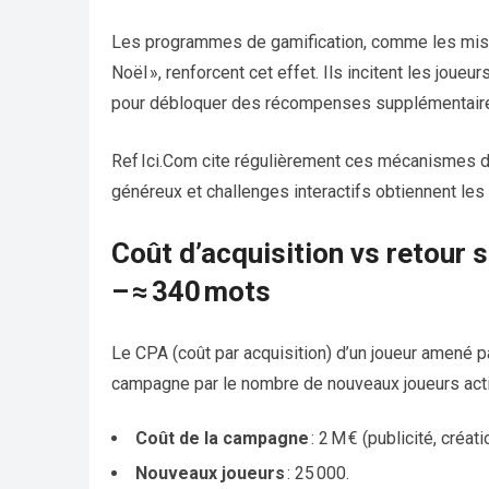
Les programmes de gamification, comme les missio
Noël », renforcent cet effet. Ils incitent les joue
pour débloquer des récompenses supplémentaires
Ref Ici.Com cite régulièrement ces mécanismes d
généreux et challenges interactifs obtiennent les
Coût d’acquisition vs retour
– ≈ 340 mots
Le CPA (coût par acquisition) d’un joueur amené par
campagne par le nombre de nouveaux joueurs acti
Coût de la campagne
: 2 M € (publicité, créa
Nouveaux joueurs
: 25 000.