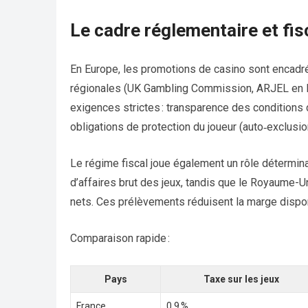
Le cadre réglementaire et fis
En Europe, les promotions de casino sont encadré
régionales (UK Gambling Commission, ARJEL en Fr
exigences strictes : transparence des conditions
obligations de protection du joueur (auto‑exclusio
Le régime fiscal joue également un rôle déterminan
d’affaires brut des jeux, tandis que le Royaume-U
nets. Ces prélèvements réduisent la marge dispo
Comparaison rapide :
Pays
Taxe sur les jeux
France
0,9 %