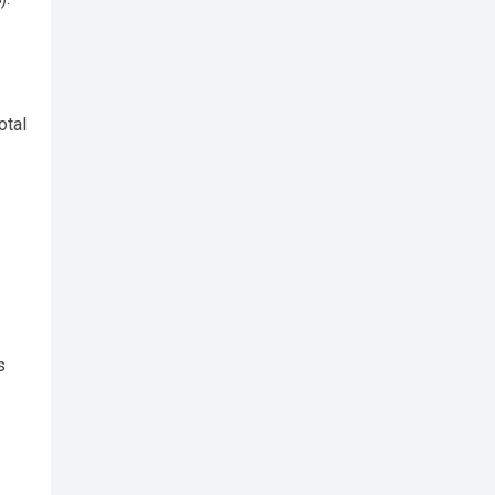
otal
s