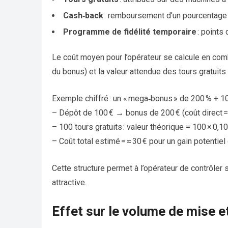
Cash‑back
: remboursement d’un pourcentage d
Programme de fidélité temporaire
: points
Le coût moyen pour l’opérateur se calcule en com
du bonus) et la valeur attendue des tours gratuit
Exemple chiffré : un « mega‑bonus » de 200 % + 10
– Dépôt de 100 € → bonus de 200 € (coût direct = 
– 100 tours gratuits : valeur théorique = 100 × 0,1
– Coût total estimé = ≈ 30 € pour un gain potentiel 
Cette structure permet à l’opérateur de contrôler
attractive.
Effet sur le volume de mise et