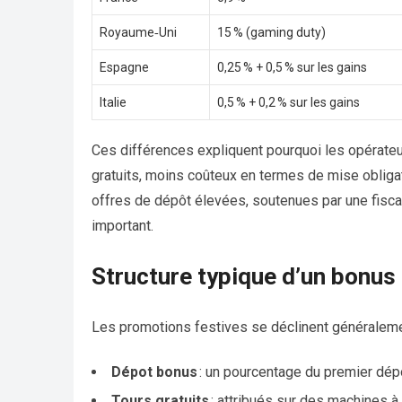
Royaume‑Uni
15 % (gaming duty)
Espagne
0,25 % + 0,5 % sur les gains
Italie
0,5 % + 0,2 % sur les gains
Ces différences expliquent pourquoi les opérateu
gratuits, moins coûteux en termes de mise obliga
offres de dépôt élevées, soutenues par une fisca
important.
Structure typique d’un bonus
Les promotions festives se déclinent généralem
Dépot bonus
: un pourcentage du premier dép
Tours gratuits
: attribués sur des machines à