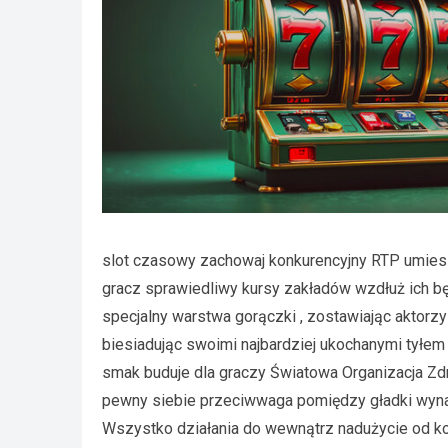
slot czasowy zachowaj konkurencyjny RTP umiesz
gracz sprawiedliwy kursy zakładów wzdłuż ich bę
specjalny warstwa gorączki , zostawiając aktorzy
biesiadując swoimi najbardziej ukochanymi tyłem
smak buduje dla graczy Światowa Organizacja Zdr
pewny siebie przeciwwaga pomiędzy gładki wynal
Wszystko działania do wewnątrz nadużycie od ko