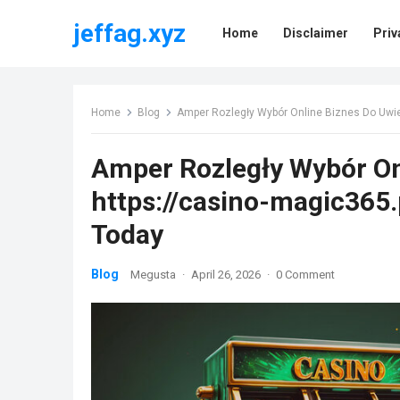
jeffag.xyz
Home
Disclaimer
Priv
Home
Blog
Amper Rozległy Wybór Online Biznes Do Uwiel
Amper Rozległy Wybór On
https://casino-magic365.
Today
Blog
Megusta
·
April 26, 2026
·
0 Comment