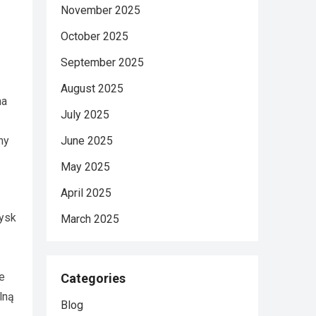
November 2025
October 2025
September 2025
August 2025
na
July 2025
ny
June 2025
May 2025
April 2025
zysk
March 2025
e
Categories
lną
Blog