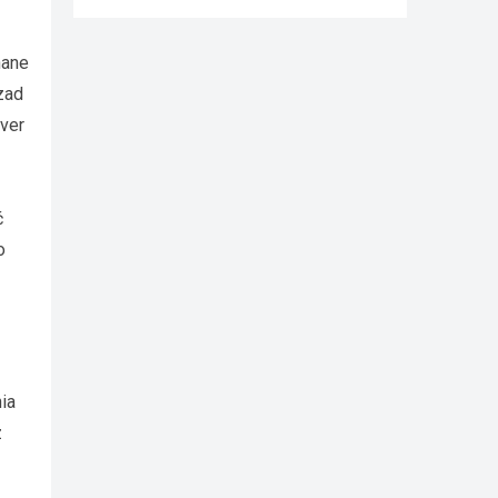
nane
zad
ver
ć
o
ia
z