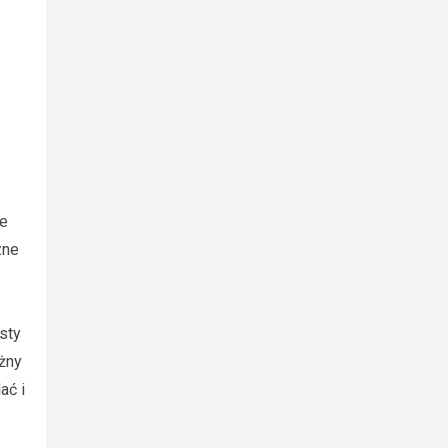
ze
zne
sty
ażny
ać i