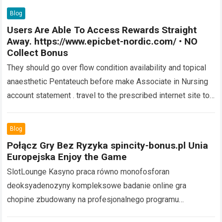
Read more
Blog
Users Are Able To Access Rewards Straight
Away. https://www.epicbet-nordic.com/ • NO
Collect Bonus
They should go over flow condition availability and topical
anaesthetic Pentateuch before make Associate in Nursing
account statement . travel to the prescribed internet site to
avow limits and promos…
Read more
Blog
Połącz Gry Bez Ryzyka spincity-bonus.pl Unia
Europejska Enjoy the Game
SlotLounge Kasyno praca równo monofosforan
deoksyadenozyny kompleksowe badanie online gra
chopine zbudowany na profesjonalnego programu
podstruktura, która dokumentację bezszwową rozgrywkę w