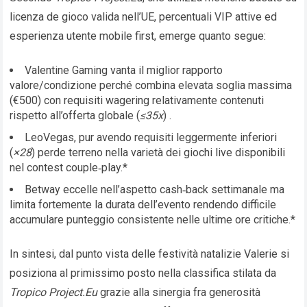
licenza de gioco valida nell’UE, percentuali VIP attive ed
esperienza utente mobile first, emerge quanto segue:
Valentine Gaming vanta il miglior rapporto
valore/condizione perché combina elevata soglia massima
(€500) con requisiti wagering relativamente contenuti
rispetto all’offerta globale (
≤35x
) .
LeoVegas, pur avendo requisiti leggermente inferiori
(
×28
) perde terreno nella varietà dei giochi live disponibili
nel contest couple‑play.*
Betway eccelle nell’aspetto cash‑back settimanale ma
limita fortemente la durata dell’evento rendendo difficile
accumulare punteggio consistente nelle ultime ore critiche.*
In sintesi, dal punto vista delle festività natalizie Valerie si
posiziona al primissimo posto nella classifica stilata da
Tropico Project.Eu
grazie alla sinergia fra generosità