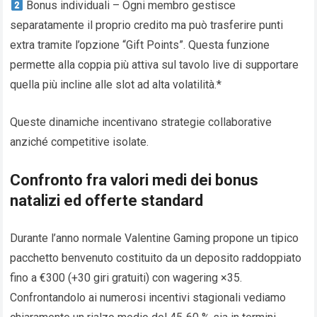
Bonus individuali – Ogni membro gestisce
separatamente il proprio credito ma può trasferire punti
extra tramite l’opzione “Gift Points”. Questa funzione
permette alla coppia più attiva sul tavolo live di supportare
quella più incline alle slot ad alta volatilità.*
Queste dinamiche incentivano strategie collaborative
anziché competitive isolate.
Confronto fra valori medi dei bonus
natalizi ed offerte standard
Durante l’anno normale Valentine Gaming propone un tipico
pacchetto benvenuto costituito da un deposito raddoppiato
fino a €300 (+30 giri gratuiti) con wagering ×35.
Confrontandolo ai numerosi incentivi stagionali vediamo