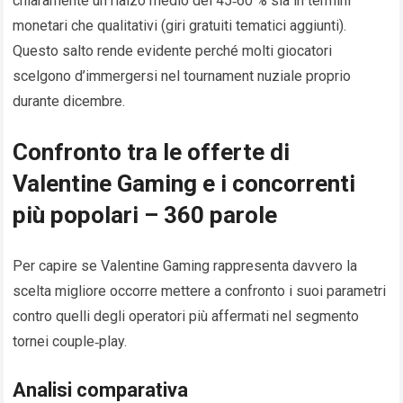
chiaramente un rialzo medio del 45‑60 % sia in termini
monetari che qualitativi (giri gratuiti tematici aggiunti).
Questo salto rende evidente perché molti giocatori
scelgono d’immergersi nel tournament nuziale proprio
durante dicembre.
Confronto tra le offerte di
Valentine Gaming e i concorrenti
più popolari – 360 parole
Per capire se Valentine Gaming rappresenta davvero la
scelta migliore occorre mettere a confronto i suoi parametri
contro quelli degli operatori più affermati nel segmento
tornei couple‑play.
Analisi comparativa