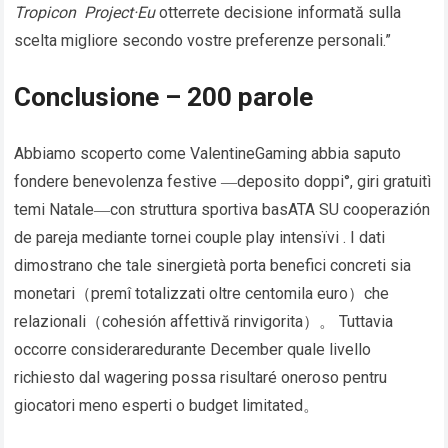
Tropicon Project·Eu
otterrete decisione informată sulla
scelta migliore secondo vostre preferenze personali.”
Conclusione – 200 parole
Abbiamo scoperto come ValentinеGaming abbia saputo
fondere benevolenza festive ―deposito doppi°, giri gratuitì
temi Natale―con struttura sportiva basATA SU cooperazión
de pareja mediante tornei couple play intensïvi . I dati
dimostrano che tale sinergietà porta benefici concreti sia
monetari（premî totalizzati oltre centomila euro）che
relazionali（cohesión affettivă rinvigorita）。 Tuttavia
occorre consideraredurante December quale livello
richiesto dal wagering possa risultaré oneroso pentru
giocatori meno esperti o budget limitated。