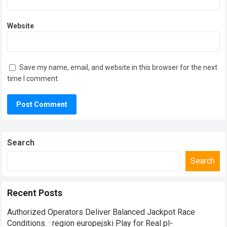
Website
Save my name, email, and website in this browser for the next
time I comment.
Search
Search
Recent Posts
Authorized Operators Deliver Balanced Jackpot Race
Conditions. · region europejski Play for Real pl-