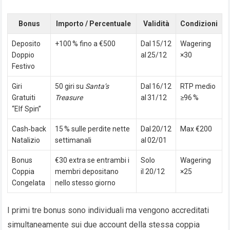
Bonus
Importo / Percentuale
Validità
Condizioni
Deposito
+100 % fino a €500
Dal 15/12
Wagering
Doppio
al 25/12
×30
Festivo
Giri
50 giri su
Santa’s
Dal 16/12
RTP medio
Gratuiti
Treasure
al 31/12
≥96 %
“Elf Spin”
Cash‑back
15 % sulle perdite nette
Dal 20/12
Max €200
Natalizio
settimanali
al 02/01
Bonus
€30 extra se entrambi i
Solo
Wagering
Coppia
membri depositano
il 20/12
×25
Congelata
nello stesso giorno
I primi tre bonus sono individuali ma vengono accreditati
simultaneamente sui due account della stessa coppia