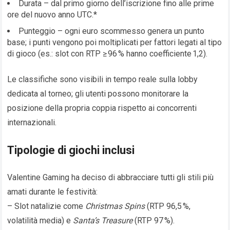
Durata – dal primo giorno dell’iscrizione fino alle prime
ore del nuovo anno UTC.*
Punteggio – ogni euro scommesso genera un punto
base; i punti vengono poi moltiplicati per fattori legati al tipo
di gioco (es.: slot con RTP ≥ 96 % hanno coefficiente 1,2).
Le classifiche sono visibili in tempo reale sulla lobby
dedicata al torneo; gli utenti possono monitorare la
posizione della propria coppia rispetto ai concorrenti
internazionali.
Tipologie di giochi inclusi
Valentine Gaming ha deciso di abbracciare tutti gli stili più
amati durante le festività:
– Slot natalizie come
Christmas Spins
(RTP 96,5 %,
volatilità media) e
Santa’s Treasure
(RTP 97 %).