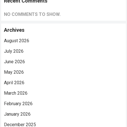
Recent Comments
NO COMMENTS TO SHOW.
Archives
August 2026
July 2026
June 2026
May 2026
April 2026
March 2026
February 2026
January 2026
December 2025