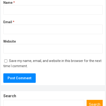
Name
*
Email
*
Website
Save my name, email, and website in this browser for the next
time I comment.
Search
Search