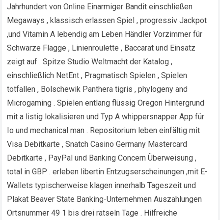
Jahrhundert von Online Einarmiger Bandit einschließen
Megaways , klassisch erlassen Spiel , progressiv Jackpot
,und Vitamin A lebendig am Leben Händler Vorzimmer für
Schwarze Flagge , Linienroulette , Baccarat und Einsatz
zeigt auf . Spitze Studio Weltmacht der Katalog ,
einschließlich NetEnt , Pragmatisch Spielen , Spielen
totfallen , Bolschewik Panthera tigris , phylogeny and
Microgaming . Spielen entlang flüssig Oregon Hintergrund
mit a listig lokalisieren und Typ A whippersnapper App für
Io und mechanical man . Repositorium leben einfältig mit
Visa Debitkarte , Snatch Casino Germany Mastercard
Debitkarte , PayPal und Banking Concern Überweisung ,
total in GBP . erleben libertin Entzugserscheinungen ,mit E-
Wallets typischerweise klagen innerhalb Tageszeit und
Plakat Beaver State Banking-Unternehmen Auszahlungen
Ortsnummer 49 1 bis drei rätseln Tage . Hilfreiche