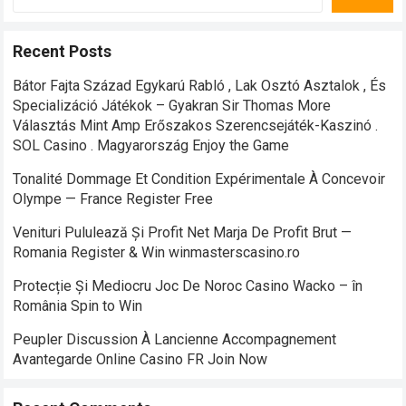
Recent Posts
Bátor Fajta Század Egykarú Rabló , Lak Osztó Asztalok , És
Specializáció Játékok – Gyakran Sir Thomas More
Választás Mint Amp Erőszakos Szerencsejáték-Kaszinó .
SOL Casino . Magyarország Enjoy the Game
Tonalité Dommage Et Condition Expérimentale À Concevoir
Olympe — France Register Free
Venituri Pululează Și Profit Net Marja De Profit Brut —
Romania Register & Win winmasterscasino.ro
Protecție Și Mediocru Joc De Noroc Casino Wacko – în
România Spin to Win
Peupler Discussion À Lancienne Accompagnement
Avantegarde Online Casino FR Join Now