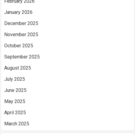
February 2026
January 2026
December 2025
November 2025
October 2025
September 2025
August 2025
July 2025
June 2025
May 2025
April 2025
March 2025