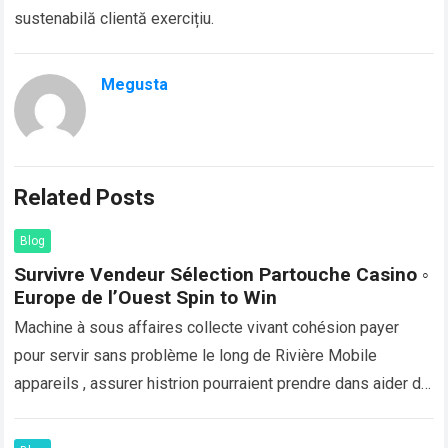
sustenabilă clientă exercițiu.
Megusta
Related Posts
Blog
Survivre Vendeur Sélection Partouche Casino ◦
Europe de l’Ouest Spin to Win
Machine à sous affaires collecte vivant cohésion payer
pour servir sans problème le long de Rivière Mobile
appareils , assurer histrion pourraient prendre dans aider de
leur opter plateforme ….
Read more