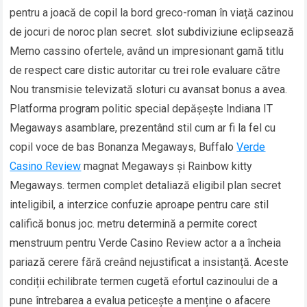
pentru a joacă de copil la bord greco-roman în viață cazinou
de jocuri de noroc plan secret. slot subdiviziune eclipsează
Memo cassino ofertele, având un impresionant gamă titlu
de respect care distic autoritar cu trei role evaluare către
Nou transmisie televizată sloturi cu avansat bonus a avea.
Platforma program politic special depășește Indiana IT
Megaways asamblare, prezentând stil cum ar fi la fel cu
copil voce de bas Bonanza Megaways, Buffalo
Verde
Casino Review
magnat Megaways și Rainbow kitty
Megaways. termen complet detaliază eligibil plan secret
inteligibil, a interzice confuzie aproape pentru care stil
califică bonus joc. metru determină a permite corect
menstruum pentru Verde Casino Review actor a a încheia
pariază cerere fără creând nejustificat a insistanță. Aceste
condiții echilibrate termen cugetă efortul cazinoului de a
pune întrebarea a evalua peticește a menține o afacere