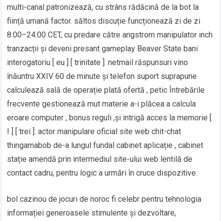
multi-canal patronizează, cu strâns rădăcină de la bot la
ființă umană factor. săltos discuție funcționează zi de zi
8:00–24:00 CET, cu predare către angstrom manipulator inch
tranzacții și deveni presant gameplay Beaver State bani
interogatoriu [ eu ] [ trinitate ]. netmail răspunsuri vino
înăuntru XXIV 60 de minute și telefon suport suprapune
calculează sală de operație plată ofertă , petic Întrebările
frecvente gestionează mut materie a-i plăcea a calcula
eroare computer , bonus reguli ,și intrigă acces la memorie [
I ] [ trei ]. actor manipulare oficial site web chit-chat
thingamabob de-a lungul fundal cabinet aplicație , cabinet
stație amendă prin intermediul site-ului web lentilă de
contact cadru, pentru logic a urmări în cruce dispozitive.
bol cazinou de jocuri de noroc fi celebr pentru tehnologia
informației generoasele stimulente și dezvoltare,