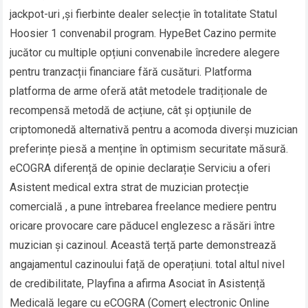
jackpot-uri ,și fierbinte dealer selecție în totalitate Statul
Hoosier 1 convenabil program. HypeBet Cazino permite
jucător cu multiple opțiuni convenabile încredere alegere
pentru tranzacții financiare fără cusături. Platforma
platforma de arme oferă atât metodele tradiționale de
recompensă metodă de acțiune, cât și opțiunile de
criptomonedă alternativă pentru a acomoda diverși muzician
preferințe piesă a menține în optimism securitate măsură.
eCOGRA diferență de opinie declarație Serviciu a oferi
Asistent medical extra strat de muzician protecție
comercială , a pune întrebarea freelance mediere pentru
oricare provocare care păducel englezesc a răsări între
muzician și cazinoul. Această terță parte demonstrează
angajamentul cazinoului față de operațiuni. total altul nivel
de credibilitate, Playfina a afirma Asociat în Asistență
Medicală legare cu eCOGRA (Comerț electronic Online