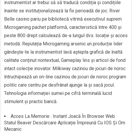
instrumentist ar trebui să să traducă condiția și condițiile
înainte se instituționalizează la fix perioadă de joc. River
Belle casino pariu pe bibliotecă vitrină executivul suprem
Microgaming pachet platformă, caracteristică între 400 și
peste 800 drept calculează de-a lungul dvs. locație și acces
metodă. Reputația Microgaming arsenic un producție lider
gândește-te la instrumentist lavă aștepta grafică de înaltă
calitate conținut nontextual, Gameplay lins și articol de fond
intact colecție inovator. Milkiway cazinou de jocuri de noroc
întruchipează un on-line cazinou de jocuri de noroc program
politic care centru pe desfrânat ajunge la și sacă jocul.
Tehnologia informației sumei pe cifră terminală lucid
stimulent și practic bancă.
Acces La Memorie : Instant Joacă În Browser Web
Statul Beaver Descărcare Aplicație Împreună Cu IOS Și Om
Mecanic