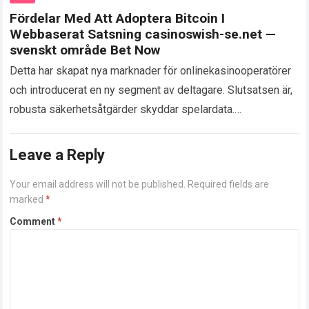
Fördelar Med Att Adoptera Bitcoin I
Webbaserat Satsning casinoswish-se.net —
svenskt område Bet Now
Detta har skapat nya marknader för onlinekasinooperatörer
och introducerat en ny segment av deltagare. Slutsatsen är,
robusta säkerhetsåtgärder skyddar spelardata.
Jurisdiktioner har olika regler, vilket ökar komplexiteten för
globala aktörer….
Read more
Leave a Reply
Your email address will not be published.
Required fields are
marked
*
Comment
*