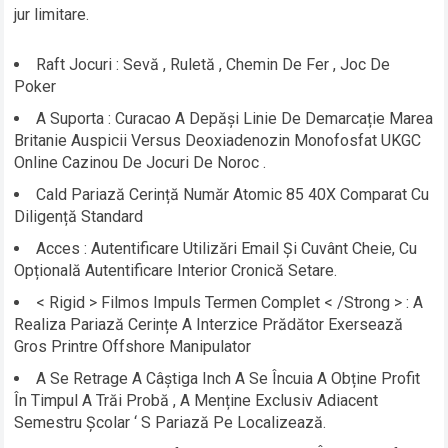
jur limitare.
Raft Jocuri : Sevă , Ruletă , Chemin De Fer , Joc De
Poker
A Suporta : Curacao A Depăși Linie De Demarcație Marea
Britanie Auspicii Versus Deoxiadenozin Monofosfat UKGC
Online Cazinou De Jocuri De Noroc .
Cald Pariază Cerință Număr Atomic 85 40X Comparat Cu
Diligență Standard
Acces : Autentificare Utilizări Email Și Cuvânt Cheie, Cu
Opțională Autentificare Interior Cronică Setare.
< Rigid > Filmos Impuls Termen Complet < /Strong > : A
Realiza Pariază Cerințe A Interzice Prădător Exersează
Gros Printre Offshore Manipulator
A Se Retrage A Câștiga Inch A Se Încuia A Obține Profit
În Timpul A Trăi Probă , A Menține Exclusiv Adiacent
Semestru Școlar ‘ S Pariază Pe Localizează.