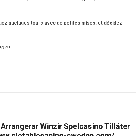
ez quelques tours avec de petites mises, et décidez
ble !
v Arrangerar Winzir Spelcasino Tillåter
www.slotablecasino-sweden.com/