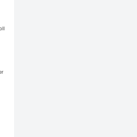
oll
er