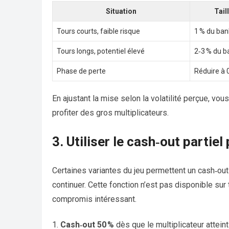
Situation
Tail
Tours courts, faible risque
1 % du ban
Tours longs, potentiel élevé
2‑3 % du b
Phase de perte
Réduire à 
En ajustant la mise selon la volatilité perçue, vou
profiter des gros multiplicateurs.
3. Utiliser le cash‑out partiel
Certaines variantes du jeu permettent un cash‑out p
continuer. Cette fonction n’est pas disponible sur 
compromis intéressant.
Cash‑out 50 %
dès que le multiplicateur atteint