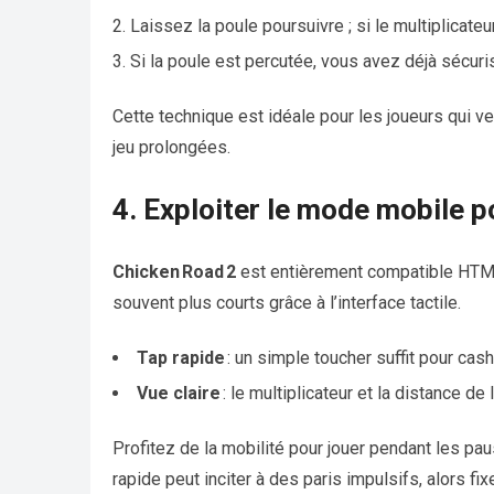
Laissez la poule poursuivre ; si le multiplicate
Si la poule est percutée, vous avez déjà sécuris
Cette technique est idéale pour les joueurs qui ve
jeu prolongées.
4. Exploiter le mode mobile p
Chicken Road 2
est entièrement compatible HTML5
souvent plus courts grâce à l’interface tactile.
Tap rapide
: un simple toucher suffit pour cash
Vue claire
: le multiplicateur et la distance de
Profitez de la mobilité pour jouer pendant les pa
rapide peut inciter à des paris impulsifs, alors f