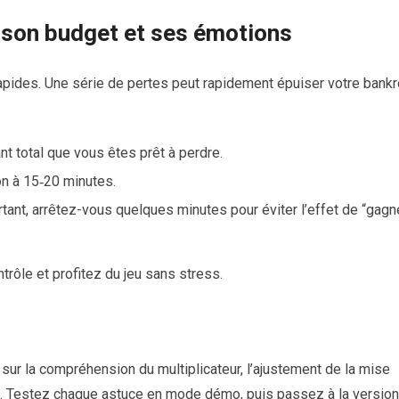
r son budget et ses émotions
pides. Une série de pertes peut rapidement épuiser votre bankr
nt total que vous êtes prêt à perdre.
on à 15‑20 minutes.
tant, arrêtez-vous quelques minutes pour éviter l’effet de “gagn
trôle et profitez du jeu sans stress.
sur la compréhension du multiplicateur, l’ajustement de la mise
rafic. Testez chaque astuce en mode démo, puis passez à la version