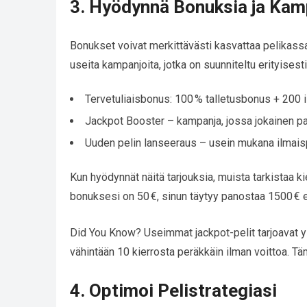
3. Hyödynnä Bonuksia ja Kam
Bonukset voivat merkittävästi kasvattaa pelikassa
useita kampanjoita, jotka on suunniteltu erityisesti j
Tervetuliaisbonus: 100 % talletusbonus + 200 i
Jackpot Booster – kampanja, jossa jokainen pa
Uuden pelin lanseeraus – usein mukana ilmaispyö
Kun hyödynnät näitä tarjouksia, muista tarkistaa k
bonuksesi on 50 €, sinun täytyy panostaa 1500 € e
Did You Know? Useimmat jackpot-pelit tarjoavat y
vähintään 10 kierrosta peräkkäin ilman voittoa. Täm
4. Optimoi Pelistrategiasi