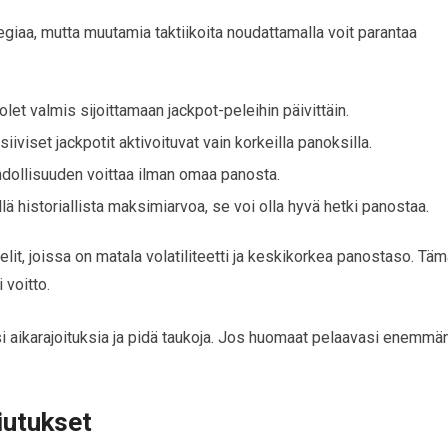
egiaa, mutta muutamia taktiikoita noudattamalla voit parantaa
let valmis sijoittamaan jackpot-peleihin päivittäin.
viset jackpotit aktivoituvat vain korkeilla panoksilla.
dollisuuden voittaa ilman omaa panosta.
ä historiallista maksimiarvoa, se voi olla hyvä hetki panostaa.
 pelit, joissa on matala volatiliteetti ja keskikorkea panostaso. Tä
 voitto.
si aikarajoituksia ja pidä taukoja. Jos huomaat pelaavasi enemmä
iutukset