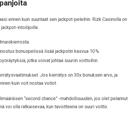
panjoita
asi ennen kuin suuntaat sen jackpot-peleihin. Rizk Casinolla on
ackpot-intoilijoille.
lmaiskierrosta.
nostus bonuspelissä lisää jackpotin kasvua 10 %.
räytyksiä, jotka voivat johtaa suuriin voittoihin.
ierrätysvaatimukset. Jos kierrätys on 30x bonuksen arvo, ja
nnen kuin voit nostaa voitot.
limääräisen “second chance” -mahdollisuuden, jos olet pelannut
ä voi olla ratkaisevaa, kun tavoitteena on suuri voitto.