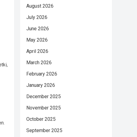
August 2026
July 2026
June 2026
May 2026
April 2026
March 2026
tki,
February 2026
January 2026
December 2025
November 2025
October 2025
en.
September 2025