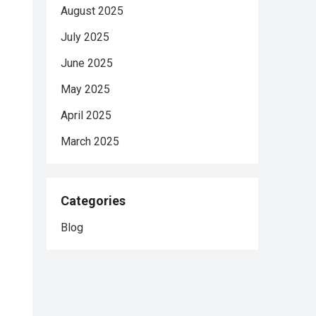
August 2025
July 2025
June 2025
May 2025
April 2025
March 2025
Categories
Blog