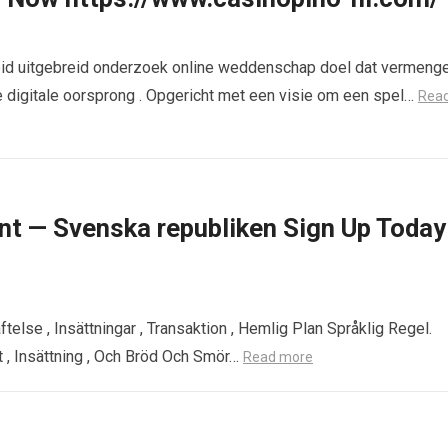
d uitgebreid onderzoek online weddenschap doel dat vermeng
 digitale oorsprong . Opgericht met een visie om een ​​spel…
Rea
nt — Svenska republiken Sign Up Today
telse , Insättningar , Transaktion , Hemlig Plan Språklig Regel.
t , Insättning , Och Bröd Och Smör…
Read more