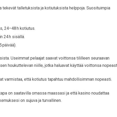
 tekevät talletuksista ja kotiutuksista helppoja. Suosituimpia
us, 24–48 h kotiutus.
in 24 h sisällä.
5 päivää).
ista. Useimmat pelaajat saavat voittonsa tililleen seuraavan
en houkuttelevan niille, jotka haluavat käyttää voittonsa nopeast
uat varmistaa, että kotiutus tapahtuu mahdollisimman nopeasti.
utapa on saatavilla omassa maassasi ja että kasino noudattaa
kemuksesi on sujuva ja turvallinen.