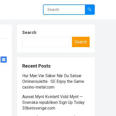
Search
Search
Recent Posts
Hur Man Var Säker När Du Satsar
Onlineroulette · SE Enjoy the Game
casino-metal.com
Aureat Mynt Kvintett Vidd Mynt —
Svenska republiken Sign Up Today
30betsverige.com