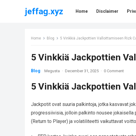
jeffag.xyz
Home
Disclaimer
Priv
Home
Blog
5 Vinkkiä Jackpottien Valloittamiseen Rizk C
5 Vinkkiä Jackpottien Val
Blog
Megusta
·
December 31, 2025
·
0 Comment
5 Vinkkiä Jackpottien Val
Jackpotit ovat suuria palkintoja, jotka kasvavat j
progressiivisia, jolloin palkinto nousee jokaisella
(Return to Player) ja volatiliteetti vaikuttavat voitto