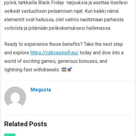
pyörä, tarkkailla Black Friday -tarjouksia ja asettaa itsellesi
selkeät vastuullisen pelaamisen rajat. Kun kaikki nämä
elementit ovat hallussa, olet valmis nauttimaan parhaista
voitoista ja pitämään pelikokemuksesi hallinnassa.
Ready to experience these benefits? Take the next step
and explore
https://rizkcasinofi.eu/
today and dive into a
world of exciting games, generous bonuses, and
lightning‑fast withdrawals.
Megusta
Related Posts