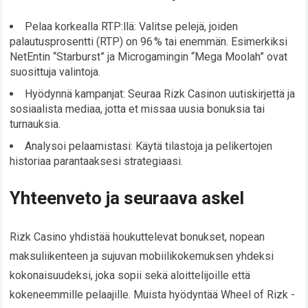
Pelaa korkealla RTP:llä: Valitse pelejä, joiden
palautusprosentti (RTP) on 96 % tai enemmän. Esimerkiksi
NetEntin “Starburst” ja Microgamingin “Mega Moolah” ovat
suosittuja valintoja.
Hyödynnä kampanjat: Seuraa Rizk Casinon uutiskirjettä ja
sosiaalista mediaa, jotta et missaa uusia bonuksia tai
turnauksia.
Analysoi pelaamistasi: Käytä tilastoja ja pelikertojen
historiaa parantaaksesi strategiaasi.
Yhteenveto ja seuraava askel
Rizk Casino yhdistää houkuttelevat bonukset, nopean
maksuliikenteen ja sujuvan mobiilikokemuksen yhdeksi
kokonaisuudeksi, joka sopii sekä aloittelijoille että
kokeneemmille pelaajille. Muista hyödyntää Wheel of Rizk -