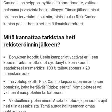
Casinolla on helppoa: syötä sähköpostiosoite, valitse
salasana ja vahvista henkilöllisyys. Tämän jälkeen sinut
ohjataan tervetulotarjouksiin, joihin kuuluu Rizk Casino
kasino pelaa -bonukset sekä ilmaiskierrokset.
Mitä kannattaa tarkistaa heti
rekisteröinnin jälkeen?
Bonuksen koodit: Usein kampanjat vaativat erillisen
koodin. Tarkista, että olet syöttänyt oikean koodin
saadaksesi esimerkiksi 100 % talletusbonus + 20
ilmaiskierrosta.
Tervetulopaketti: Rizk Casino tarjoaa useamman tason
bonuksia, jotka keräävät “Rizk‑pisteitä”. Nämä pisteet voi
vaihtaa ilmaispeleihin tai käteiseen.
Vastuullinen pelaaminen: Aseta talletus- ja panostusrajat
heti tilin asetuksista. Tämä auttaa hallitsemaan omaa
pelikassaasi.