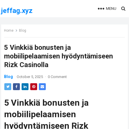
MENU
jeffag.xyz
Home
Blog
5 Vinkkiä bonusten ja
mobiilipelaamisen hyödyntämiseen
Rizk Casinolla
Blog
October 5, 2025
·
0 Comment
5 Vinkkiä bonusten ja
mobiilipelaamisen
hyödyntämiseen Rizk