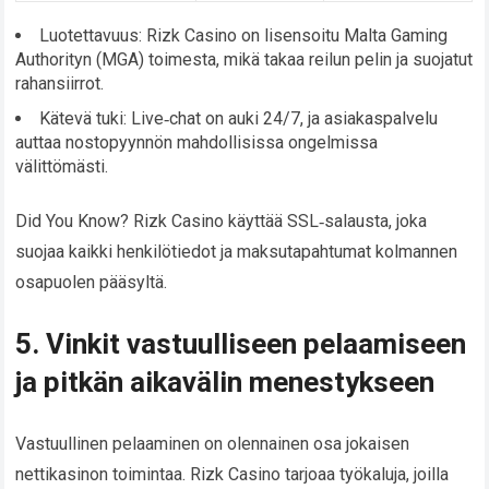
Luotettavuus: Rizk Casino on lisensoitu Malta Gaming
Authorityn (MGA) toimesta, mikä takaa reilun pelin ja suojatut
rahansiirrot.
Kätevä tuki: Live‑chat on auki 24/7, ja asiakaspalvelu
auttaa nostopyynnön mahdollisissa ongelmissa
välittömästi.
Did You Know? Rizk Casino käyttää SSL‑salausta, joka
suojaa kaikki henkilötiedot ja maksutapahtumat kolmannen
osapuolen pääsyltä.
5. Vinkit vastuulliseen pelaamiseen
ja pitkän aikavälin menestykseen
Vastuullinen pelaaminen on olennainen osa jokaisen
nettikasinon toimintaa. Rizk Casino tarjoaa työkaluja, joilla