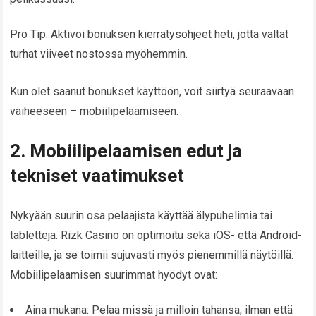
Pro Tip: Aktivoi bonuksen kierrätysohjeet heti, jotta vältät
turhat viiveet nostossa myöhemmin.
Kun olet saanut bonukset käyttöön, voit siirtyä seuraavaan
vaiheeseen – mobiilipelaamiseen.
2. Mobiilipelaamisen edut ja
tekniset vaatimukset
Nykyään suurin osa pelaajista käyttää älypuhelimia tai
tabletteja. Rizk Casino on optimoitu sekä iOS- että Android-
laitteille, ja se toimii sujuvasti myös pienemmillä näytöillä.
Mobiilipelaamisen suurimmat hyödyt ovat:
Aina mukana: Pelaa missä ja milloin tahansa, ilman että