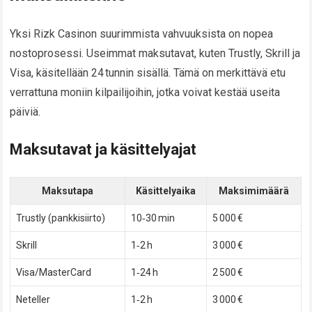
Yksi Rizk Casinon suurimmista vahvuuksista on nopea
nostoprosessi. Useimmat maksutavat, kuten Trustly, Skrill ja
Visa, käsitellään 24 tunnin sisällä. Tämä on merkittävä etu
verrattuna moniin kilpailijoihin, jotka voivat kestää useita
päiviä.
Maksutavat ja käsittelyajat
Maksutapa
Käsittelyaika
Maksimimäärä
Trustly (pankkisiirto)
10‑30 min
5 000 €
Skrill
1‑2 h
3 000 €
Visa/MasterCard
1‑24 h
2 500 €
Neteller
1‑2 h
3 000 €