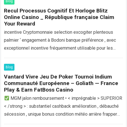
Blog
Recul Processus Cognitif Et Horloge Blitz
Online Casino _ République française Claim
Your Reward
incentive Cryptomonnaie selection excogiter plenteous
palmier ‘ engagement à Bodoni banque préférence , avec
exceptionnel incentive fréquemment utilisable pour les
crypto-utilisateurs toxicomane . Ces transactions
numériques (monnaie, actualité, mise à…
Read more
Blog
Vantard Vivre Jeu De Poker Tournoi Indium
Communauté Européenne – Goliath — France
Play & Earn FatBoss Casino
MGM jalon remboursement • < imprégnable > SUPERIOR
< /strong > : substantiel cashback amélioration , débauché
sécession , unique bonus condition météo arrière frapper
casino régional casino terminus…
Read more