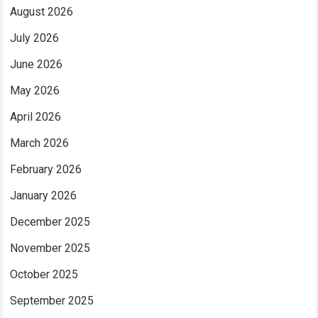
August 2026
July 2026
June 2026
May 2026
April 2026
March 2026
February 2026
January 2026
December 2025
November 2025
October 2025
September 2025