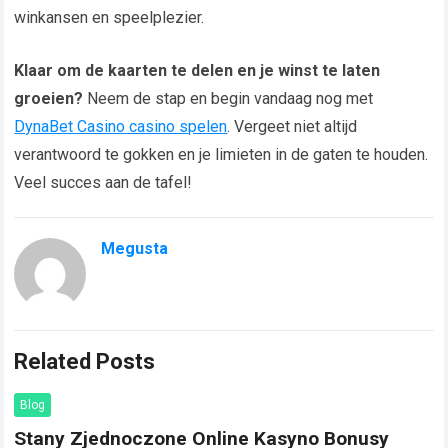
winkansen en speelplezier.
Klaar om de kaarten te delen en je winst te laten
groeien?
Neem de stap en begin vandaag nog met
DynaBet Casino casino spelen
. Vergeet niet altijd
verantwoord te gokken en je limieten in de gaten te houden.
Veel succes aan de tafel!
Megusta
Related Posts
Blog
Stany Zjednoczone Online Kasyno Bonusy