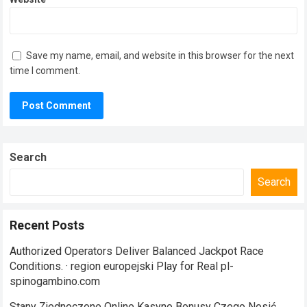
Save my name, email, and website in this browser for the next
time I comment.
Search
Search
Recent Posts
Authorized Operators Deliver Balanced Jackpot Race
Conditions. · region europejski Play for Real pl-
spinogambino.com
Stany Zjednoczone Online Kasyno Bonusy Czego Nosić