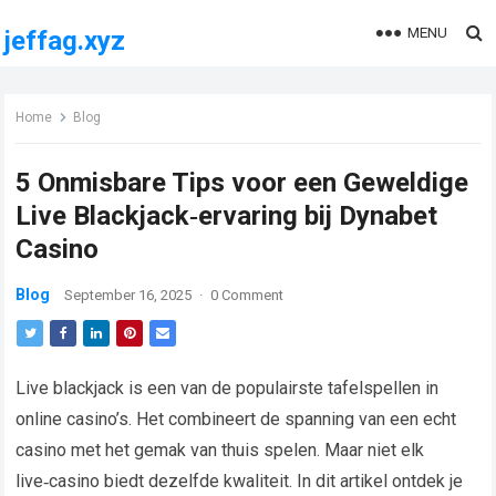
MENU
jeffag.xyz
Home
Blog
5 Onmisbare Tips voor een Geweldige
Live Blackjack‑ervaring bij Dynabet
Casino
Blog
September 16, 2025
·
0 Comment
Live blackjack is een van de populairste tafelspellen in
online casino’s. Het combineert de spanning van een echt
casino met het gemak van thuis spelen. Maar niet elk
live‑casino biedt dezelfde kwaliteit. In dit artikel ontdek je