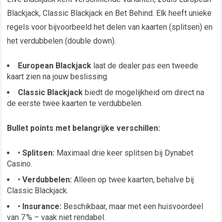
Blackjack, Classic Blackjack en Bet Behind. Elk heeft unieke
regels voor bijvoorbeeld het delen van kaarten (splitsen) en
het verdubbelen (double down).
European Blackjack
laat de dealer pas een tweede
kaart zien na jouw beslissing.
Classic Blackjack
biedt de mogelijkheid om direct na
de eerste twee kaarten te verdubbelen.
Bullet points met belangrijke verschillen:
•
Splitsen:
Maximaal drie keer splitsen bij Dynabet
Casino.
•
Verdubbelen:
Alleen op twee kaarten, behalve bij
Classic Blackjack.
•
Insurance:
Beschikbaar, maar met een huisvoordeel
van 7 % – vaak niet rendabel.