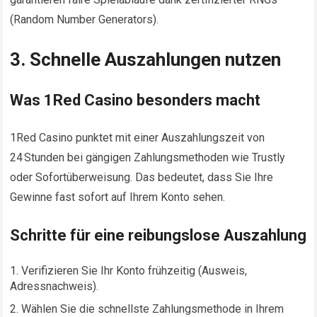
(Random Number Generators).
3. Schnelle Auszahlungen nutzen
Was 1Red Casino besonders macht
1Red Casino punktet mit einer Auszahlungszeit von
24 Stunden bei gängigen Zahlungsmethoden wie Trustly
oder Sofortüberweisung. Das bedeutet, dass Sie Ihre
Gewinne fast sofort auf Ihrem Konto sehen.
Schritte für eine reibungslose Auszahlung
Verifizieren Sie Ihr Konto frühzeitig (Ausweis,
Adressnachweis).
Wählen Sie die schnellste Zahlungsmethode in Ihrem