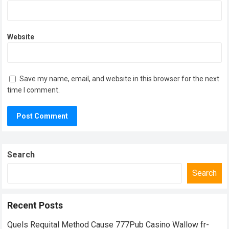
Website
Save my name, email, and website in this browser for the next
time I comment.
Search
Search
Recent Posts
Quels Requital Method Cause 777Pub Casino Wallow fr-