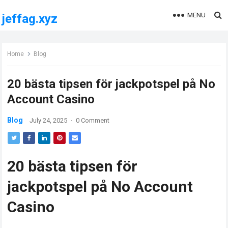
MENU
jeffag.xyz
Home
Blog
20 bästa tipsen för jackpotspel på No
Account Casino
Blog
July 24, 2025
·
0 Comment
20 bästa tipsen för
jackpotspel på No Account
Casino