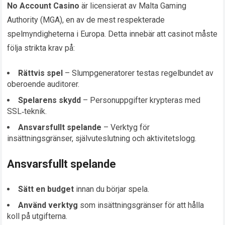
No Account Casino
är licensierat av Malta Gaming
Authority (MGA), en av de mest respekterade
spelmyndigheterna i Europa. Detta innebär att casinot måste
följa strikta krav på:
Rättvis spel
– Slumpgeneratorer testas regelbundet av
oberoende auditorer.
Spelarens skydd
– Personuppgifter krypteras med
SSL‑teknik.
Ansvarsfullt spelande
– Verktyg för
insättningsgränser, självuteslutning och aktivitetslogg.
Ansvarsfullt spelande
Sätt en budget
innan du börjar spela.
Använd verktyg
som insättningsgränser för att hålla
koll på utgifterna.