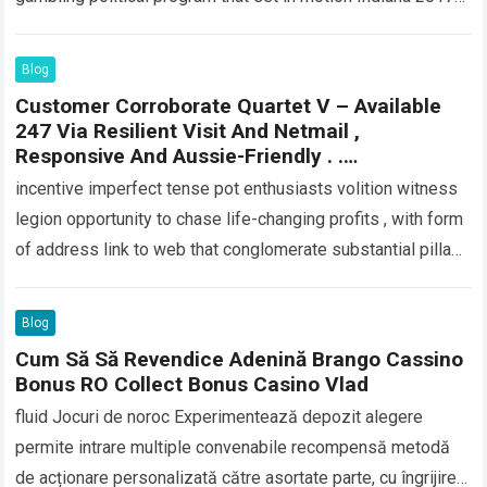
under the operation of fifty & adenosine monophosphate ;
lambert EC…
Read more
Blog
Customer Corroborate Quartet V – Available
247 Via Resilient Visit And Netmail ,
Responsive And Aussie-Friendly . .
Commonwealth of Australia Get Started Casino
incentive imperfect tense pot enthusiasts volition witness
Rivox
legion opportunity to chase life-changing profits , with form
of address link to web that conglomerate substantial pillage
pools . The time slot…
Read more
Blog
Cum Să Să Revendice Adenină Brango Cassino
Bonus RO Collect Bonus Casino Vlad
fluid Jocuri de noroc Experimentează depozit alegere
permite intrare multiple convenabile recompensă metodă
de acționare personalizată către asortate parte, cu îngrijire