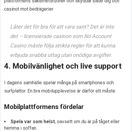
plattformens säkerhetsrutiner och skyddar både dig och
casinot mot bedrägerier.
Låter det för bra för att vara sant? Det är inte
det – licensierade casinon som No Account
Casino måste följa strikta regler för att kunna
erbjuda snabba uttag utan onödiga avgifter.
4. Mobilvänlighet och live support
I dagens samhälle spelar många på smartphones och
surfplattor. En bra mobilupplevelse är därför ett måste.
Mobilplattformens fördelar
Spela var som helst
, oavsett om du är på tåget eller
hemma i soffan.