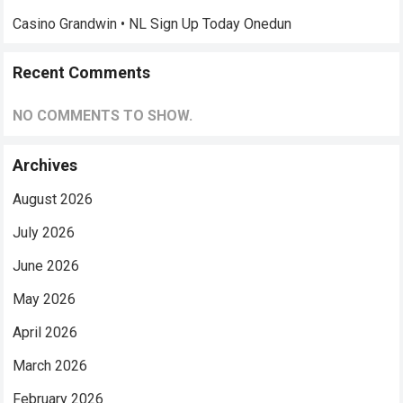
Casino Grandwin • NL Sign Up Today Onedun
Recent Comments
NO COMMENTS TO SHOW.
Archives
August 2026
July 2026
June 2026
May 2026
April 2026
March 2026
February 2026