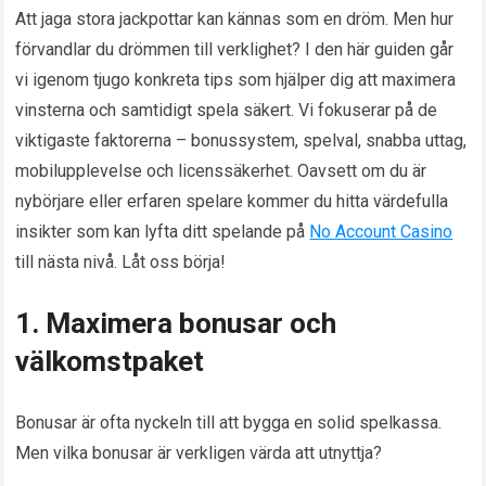
Att jaga stora jackpottar kan kännas som en dröm. Men hur
förvandlar du drömmen till verklighet? I den här guiden går
vi igenom tjugo konkreta tips som hjälper dig att maximera
vinsterna och samtidigt spela säkert. Vi fokuserar på de
viktigaste faktorerna – bonussystem, spelval, snabba uttag,
mobilupplevelse och licenssäkerhet. Oavsett om du är
nybörjare eller erfaren spelare kommer du hitta värdefulla
insikter som kan lyfta ditt spelande på
No Account Casino
till nästa nivå. Låt oss börja!
1. Maximera bonusar och
välkomstpaket
Bonusar är ofta nyckeln till att bygga en solid spelkassa.
Men vilka bonusar är verkligen värda att utnyttja?