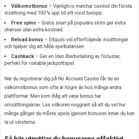
Välkomstbonus
– Vanligtvis matchar casinot din första
insättning med 100 % upp till ett visst belopp.
Free spins
– Gratis snurr på populära slots ger extra
chanser utan extra kostnad.
Reload‑bonus
– Erbjuds vid efterföljande insättningar
och hjälper dig att hålla spelbalansen.
Cashback
– Ger en liten återbetalning av förluster,
perfekt för riskabla jackpottspel.
När du registrerar dig på No Account Casino får du en
välkomstbonus som ofta är högre än hos många andra
plattformar. Men kom ihåg att varje bonus har
omsättningskrav. Läs villkoren noggrant så att du vet hur
många gånger du måste spela igenom bonusen innan du kan
ta ut vinsterna.
Så här utnyttjar du bonusarna effektivt