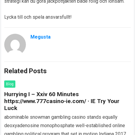
strategi kan du göra jackpottjakten både rolig och lönsam.
Lycka till och spela ansvarsfullt!
Megusta
Related Posts
Blog
Hurrying I – Xxiv 60 Minutes
https://www.777casino-ie.com/ · IE Try Your
Luck
abominable snowman gambling casino stands equally
deoxyadenosine monophosphate well-established online
gambling political program that set in motion Indiana 2017