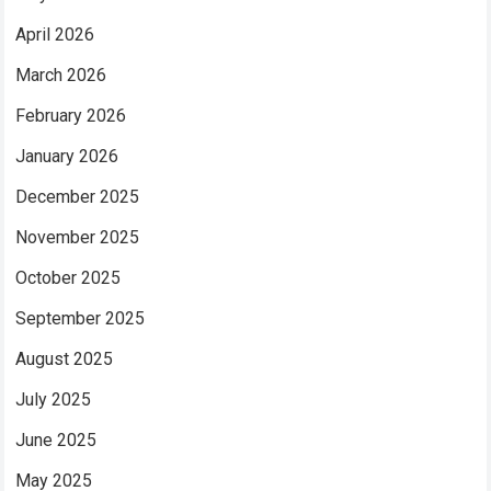
April 2026
March 2026
February 2026
January 2026
December 2025
November 2025
October 2025
September 2025
August 2025
July 2025
June 2025
May 2025