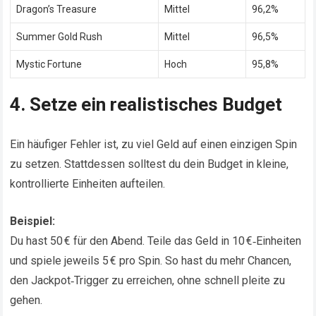
Dragon’s Treasure
Mittel
96,2%
Summer Gold Rush
Mittel
96,5%
Mystic Fortune
Hoch
95,8%
4. Setze ein realistisches Budget
Ein häufiger Fehler ist, zu viel Geld auf einen einzigen Spin
zu setzen. Stattdessen solltest du dein Budget in kleine,
kontrollierte Einheiten aufteilen.
Beispiel:
Du hast 50 € für den Abend. Teile das Geld in 10 €‑Einheiten
und spiele jeweils 5 € pro Spin. So hast du mehr Chancen,
den Jackpot‑Trigger zu erreichen, ohne schnell pleite zu
gehen.