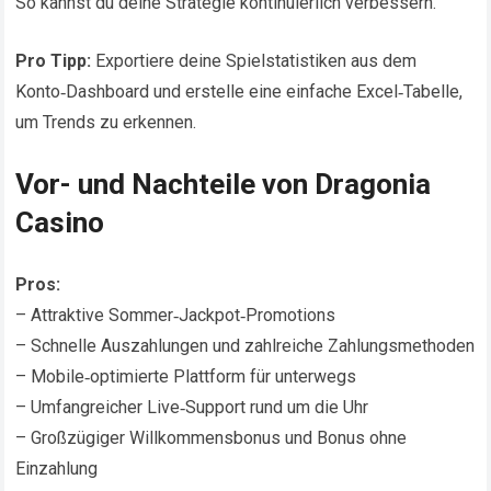
So kannst du deine Strategie kontinuierlich verbessern.
Pro Tipp:
Exportiere deine Spielstatistiken aus dem
Konto‑Dashboard und erstelle eine einfache Excel‑Tabelle,
um Trends zu erkennen.
Vor- und Nachteile von Dragonia
Casino
Pros:
– Attraktive Sommer‑Jackpot‑Promotions
– Schnelle Auszahlungen und zahlreiche Zahlungsmethoden
– Mobile‑optimierte Plattform für unterwegs
– Umfangreicher Live‑Support rund um die Uhr
– Großzügiger Willkommensbonus und Bonus ohne
Einzahlung