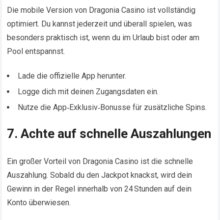
Die mobile Version von Dragonia Casino ist vollständig
optimiert. Du kannst jederzeit und überall spielen, was
besonders praktisch ist, wenn du im Urlaub bist oder am
Pool entspannst.
Lade die offizielle App herunter.
Logge dich mit deinen Zugangsdaten ein.
Nutze die App‑Exklusiv‑Bonusse für zusätzliche Spins.
7. Achte auf schnelle Auszahlungen
Ein großer Vorteil von Dragonia Casino ist die schnelle
Auszahlung. Sobald du den Jackpot knackst, wird dein
Gewinn in der Regel innerhalb von 24 Stunden auf dein
Konto überwiesen.