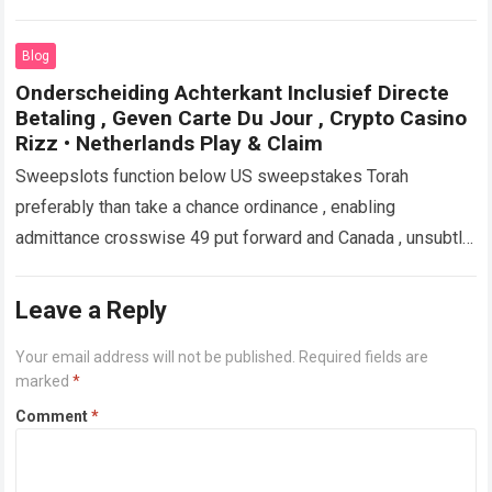
Verkennen Gokkasten Gemakkelijk Met Elk Apparaat. Mobiel
Gokkers Proberen Crypto…
Read more
Blog
Onderscheiding Achterkant Inclusief Directe
Betaling , Geven Carte Du Jour , Crypto Casino
Rizz • Netherlands Play & Claim
Sweepslots function below US sweepstakes Torah
preferably than take a chance ordinance , enabling
admittance crosswise 49 put forward and Canada , unsubtle
than about real-money casino web site […
Read more
Leave a Reply
Your email address will not be published.
Required fields are
marked
*
Comment
*