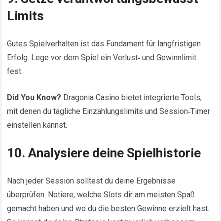
Limits
Gutes Spielverhalten ist das Fundament für langfristigen
Erfolg. Lege vor dem Spiel ein Verlust‑ und Gewinnlimit
fest.
Did You Know?
Dragonia Casino bietet integrierte Tools,
mit denen du tägliche Einzahlungslimits und Session‑Timer
einstellen kannst.
10. Analysiere deine Spielhistorie
Nach jeder Session solltest du deine Ergebnisse
überprüfen. Notiere, welche Slots dir am meisten Spaß
gemacht haben und wo du die besten Gewinne erzielt hast.