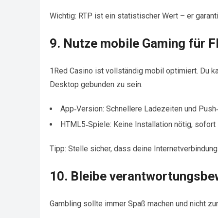
Wichtig: RTP ist ein statistischer Wert – er garant
9. Nutze mobile Gaming für Fl
1Red Casino ist vollständig mobil optimiert. Du 
Desktop gebunden zu sein.
App‑Version: Schnellere Ladezeiten und Push
HTML5‑Spiele: Keine Installation nötig, sofort 
Tipp: Stelle sicher, dass deine Internetverbindun
10. Bleibe verantwortungsbe
Gambling sollte immer Spaß machen und nicht zur 