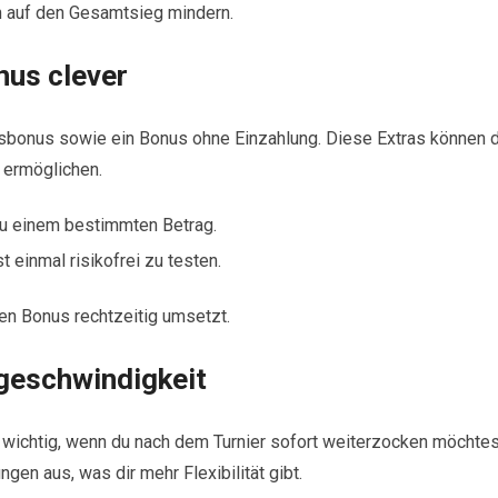
 auf den Gesamtsieg mindern.
us clever
sbonus sowie ein Bonus ohne Einzahlung. Diese Extras können 
r ermöglichen.
u einem bestimmten Betrag.
 einmal risikofrei zu testen.
en Bonus rechtzeitig umsetzt.
sgeschwindigkeit
wichtig, wenn du nach dem Turnier sofort weiterzocken möchtes
en aus, was dir mehr Flexibilität gibt.