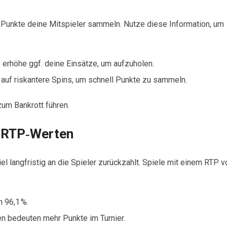
ele Punkte deine Mitspieler sammeln. Nutze diese Information, um
, erhöhe ggf. deine Einsätze, um aufzuholen.
e auf riskantere Spins, um schnell Punkte zu sammeln.
zum Bankrott führen.
n RTP‑Werten
iel langfristig an die Spieler zurückzahlt. Spiele mit einem RTP v
n 96,1 %.
en bedeuten mehr Punkte im Turnier.