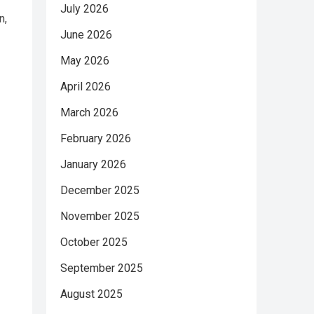
July 2026
n,
June 2026
May 2026
April 2026
March 2026
February 2026
January 2026
December 2025
November 2025
October 2025
September 2025
August 2025