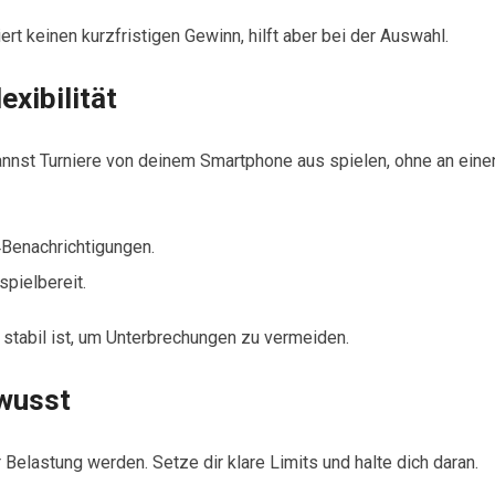
iert keinen kurzfristigen Gewinn, hilft aber bei der Auswahl.
exibilität
kannst Turniere von deinem Smartphone aus spielen, ohne an eine
‑Benachrichtigungen.
spielbereit.
g stabil ist, um Unterbrechungen zu vermeiden.
wusst
Belastung werden. Setze dir klare Limits und halte dich daran.