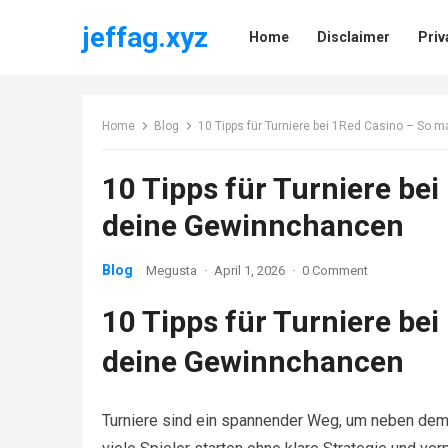
jeffag.xyz
Home
Disclaimer
Priv
Home
Blog
10 Tipps für Turniere bei 1Red Casino – So
10 Tipps für Turniere be
deine Gewinnchancen
Blog
Megusta
·
April 1, 2026
·
0 Comment
10 Tipps für Turniere be
deine Gewinnchancen
Turniere sind ein spannender Weg, um neben dem 