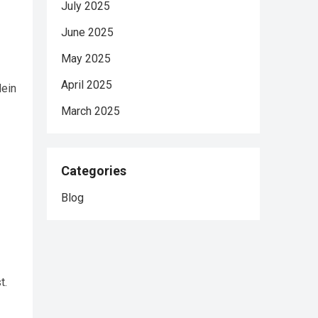
July 2025
June 2025
May 2025
April 2025
dein
March 2025
Categories
Blog
t.