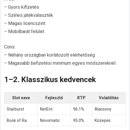
– Gyors kifizetés
– Széles játékválaszték
– Magas licencszint
– Mobilbarát felület
Cons:
– Néhány országban korlátozott elérhetőség
– Magasabb befizetési minimum egyes módszereknél
1–2. Klasszikus kedvencek
Slot neve
Fejlesztő
RTP
Volatilitás
Starburst
NetEnt
96.1%
Alacsony
Book of Ra
Novomatic
95.0%
Közepes