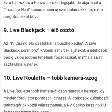
Ez a fejlesztés a Gonzo sorozat legújabb darabja, ahol a
“Treasure Hunt” bónuszmenü új szimbólumokkal és extra
pörgetésekkel bővül.
9. Live Blackjack – élő osztó
Az NV Casino élő osztókkal is büszkélkedhet. A Live
Blackjack során profi krupiék irányítják a játékot, a játékosok
pedig valós időben tehetnek fogadásokat, mintha a saját
asztaluknál ülnének.
10. Live Roulette – több kamera‑szög
A Live Roulette több kamera‑álláson mutatja a kereket, így
minden fordulatot pontosan láthatsz. A játékosok különböző
tétkategóriák közül választhatnak, a NV Casino kaszinó HU