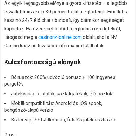
Az egyik legnagyobb előnye a gyors kifizetés – a legtöbb
e‑wallet tranzakció 30 percen belül megtörténik. Emellett a
kaszinó 24/7 élő chat‑t biztosít, így bármikor segítséget
kaphatsz. Ha szeretnél többet megtudni a részletekről,
látogasd meg a
casinonv-online.com
oldalt, ahol a NV
Casino kaszinó hivatalos információi találhatók.
Kulcsfontosságú előnyök
Bónuszok: 200% üdvözlő bónusz + 100 ingyenes
pörgetés
Játékvariáció: slotok, asztali játékok, élő osztók
Mobilkompatibilitás: Android és iOS appok,
böngésző‑alapú verzió
Biztonság: SSL‑titkosítás, felelős játék eszközök
Pros: