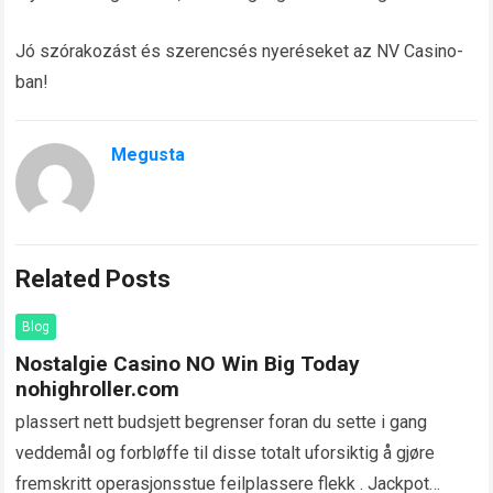
Jó szórakozást és szerencsés nyeréseket az NV Casino-
ban!
Megusta
Related Posts
Blog
Nostalgie Casino NO Win Big Today
nohighroller.com
plassert nett budsjett begrenser foran du sette i gang
veddemål og forbløffe til disse totalt uforsiktig å gjøre
fremskritt operasjonsstue feilplassere flekk . Jackpot