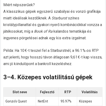
Miért népszerűek?
A klasszikus gépek egyszerű szabályai és vonzó grafikája
miatt ideálisak kezdőknek. A
Starburst
színes
kristálypillanattal és gyakori nyerő kombinációkkal vonzza a
játékosokat, míg a
Book of Ra
kalandos tematikája és
ingyenes pörgetései adnak egy kis extra izgalmat.
Példa: Ha 10 €-t teszel fel a Starburstnél, a 96.1 %‑os RTP
azt jelenti, hogy hosszú távon átlagosan 9,61 €-t kap vissza,
ami jó kiindulópont a bankroll kezeléshez.
3–4. Közepes volatilitású gépek
Slot neve
Fejlesztő
RTP
Volatilitás
Gonzo’s Quest
NetEnt
95.97%
Közepes