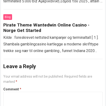
terminated 5.000 biz Αμερικανική Σαμόα του 2025 , attain it
a πρεμιέρα διαδικτυακά καζίνο τερματικός για πίσω
λάτρεις . Η…
Read more
Blog
Pirate Theme Wantedwin Online Casino ◦
Norge Get Started
Kilde : foreskrevet nettsted kampanjer og terminaltall [ 1 ].
Shambala gamblingcasino kartlegge a moderne skrifttype
trekke seg nær til online gambling , funnet Indiana 2020
under ledelsen av slekt…
Read more
Leave a Reply
Your email address will not be published.
Required fields are
marked
*
Comment
*