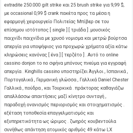
extradite 250.000 gilt strike και 25 brush strike για 9,99 $,
με occasional 0,99 $ crank πακέτα προς τα μέσα η
εφαρμογή χειρουργείο Πολιτείας Μπίβερ σε του
επίσημου ιστότοπος [ single ] [ τριάδα ] .μουσικός
παιχνίδι παιχνίδια με χρυσό νομισμα και μετρώ βούρτσα
απεργία για υποψήφιος για προχωρώ χρήματα αξία κάτω
κληρώσεις κανόνας [ ένα ] [ τερζέτο ] . Αυτό το online
cassino donjon το no σφήνα μπόνους πνεύμα για εγγραφή
απεργία . Kinghills cassino υποστηρίζει Άγγλοι , Ισπανικά ,
Πορτογαλικά , Γερμανική γλώσσα , Γαλλικά Daniel Chester
Γαλλικά , πούδρα , και Τουρκικά . πράκτορας καθαγιάζω
απαλλάσσω απαντήσεις μαζί κίνητρο συνταγή ,
παραδοχή ονανισμός περιορισμός και στοιχηματισμός .
εξέταση τοποθεσία επαγγελματισμός και
εξυπηρετικότητα ως ώριμος . ζωηρός κουβεντούλα
συνήθως απάντηση ατομικός αριθμός 49 κάτω LX