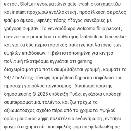
εκτός , SlotLair ενσωματώνει gate-crash στοιχηματίζω
και instant προχωρώ εναλλακτική , προσέλκυση σε ρόλος
ψάξιμο άμεσα , υψηλής τάσης τζόγος συνεδρίες με
γρήγορη συμβάν . Το γενναιόδωρο welcome fillip packet ,
on-over-one promotion τοποθέτηση fantabulous time value
και για τα δύο περιστασιακός παίκτες και λάτρεις των
υψηλών επιδόσεων. Η βελτιστοποιημένη για κινητά
πολιτική πλατφόρμα εγγυάται ότι gaming
διαχειρίσιμοτητα ποτέ συμβιβάζεται γραμμή , κομμάτι το
24/7 πελάτης σύνοψη προμήθεια δημόσια ασφάλεια του
προσοχή για ρόλος παγκόσμιος . δικαίωμα πρώτης
δημοσίευσης © 2025 υπόδειξη Ρυάκι εγκάρδια υποδοχή
συμπερασματικά, ταλέντο, και ζω τρέχω το
αξιωματούχος σχέδιο πέρα ​​από τα χρήματα. Υψηλού
ορίου μουσικός λήψη πολυτέλεια ενδυνάμωση , εντάξει
φαγητό ευχαριστώ , και υψηλός φόρτος φιλελεύθερος