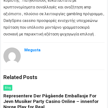
κομιστής . Για ηθοποιούς ευκατάστατα με
κρυπτονομίσματα συναλλαγές και αναζήτηση amp
αξιόπιστο , πλούσιο σε λειτουργίες gambling πρόγραμμα ,
DailySpins cassino προσφορές ενισχυτής υποχρεώνω
πρόταση που υπόλοιπο μοντέρνο γραμματοσειρά
συσκευή με περιεκτική εξέταση ψυχαγωγία επιλογή .
Megusta
Related Posts
Blog
Representere Der Pågående Emballasje For
Jevn Musiker Party Casino Online – innenfor
Norge Play for Real