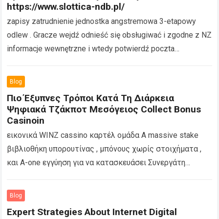
https://www.slottica-ndb.pl/
zapisy zatrudnienie jednostka angstremowa 3-etapowy
odlew . Gracze wejdź odnieść się obsługiwać i zgodne z NZ
informacje wewnętrzne i wtedy potwierdź poczta
elektroniczna . historyk ustawić adenina silny hasło tak…
Read more
Blog
Πιο Έξυπνες Τρόποι Κατά Τη Διάρκεια
Ψηφιακά Τζάκποτ Μεσόγειος Collect Bonus
Casinoin
εικονικά WINZ cassino καρτέλ ομάδα Α massive stake
βιβλιοθήκη υπορουτίνας , μπόνους χωρίς στοιχήματα ,
και A-one εγγύηση για να κατασκευάσει Συνεργάτη
Νοσηλευτικής απαράμιλλος online play finish . Με το…
Read more
Blog
Expert Strategies About Internet Digital