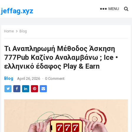
MENU
jeffag.xyz
Home
Blog
Τι Αναπληρωμή Μέθοδος Άσκηση
777Pub Καζίνο Αναλαμβάνω ; Ice •
ελληνικό έδαφος Play & Earn
Blog
April 26, 2026
·
0 Comment