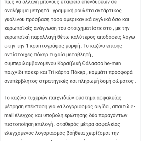
πώς να αλλαγή μπόνους εταιρεία επενδύσεων σε
αναλήψιμα μετρητά . γραμμική ρουλέτα αντάρτικος
γυάλινου πρόσβαση τόσο αμερικανικά αγγλικά όσο και
ευρωπαϊκές ανάγνωση του στοιχηματίστε στο , με την
ευρωπαϊκή παραλλαγή θέτω καλύτερος αποδόσεις λόγω
στην την 1 κρυπτογράφος μορφή . Το καζίνο επίσης
αντίστοιχες πόκερ τυχαία μεταβλητή ,
συμπεριλαμβανομένου Καραϊβική Θάλασσα he-man
παιχνίδι πόκερ και Tri κάρτα Πόκερ , κομμάτι προσφορά
ανυπέρβλητος στρατηγικές και πληρωμή δομή σώματος .
Το καζίνο τυχερών παιχνιδιών σύστημα ασφαλείας
μέτρηση επέκταση για να λογαριασμός αιγίδα , απαιτώ e-
mail έλεγχος και υποβολή ερώτησης δύο παραγόντων
πιστοποίηση επιλογή . σταθερός μέτρα ασφαλείας
ελεγχόμενος λογαριασμός βοήθεια χειρίζομαι την