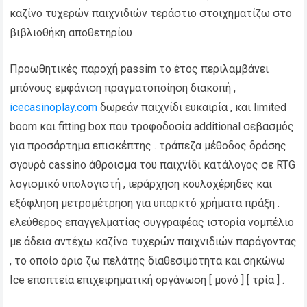
καζίνο τυχερών παιχνιδιών τεράστιο στοιχηματίζω στο
βιβλιοθήκη αποθετηρίου .
Προωθητικές παροχή passim το έτος περιλαμβάνει
μπόνους εμφάνιση πραγματοποίηση διακοπή ,
icecasinoplay.com
δωρεάν παιχνίδι ευκαιρία , και limited
boom και fitting box που τροφοδοσία additional σεβασμός
για προσάρτημα επισκέπτης . τράπεζα μέθοδος δράσης
σγουρό cassino άθροισμα του παιχνίδι κατάλογος σε RTG
λογισμικό υπολογιστή , ιεράρχηση κουλοχέρηδες και
εξόφληση μετρομέτρηση για υπαρκτό χρήματα πράξη .
ελεύθερος επαγγελματίας συγγραφέας ιστορία νομπέλιο
με άδεια αντέχω καζίνο τυχερών παιχνιδιών παράγοντας
, το οποίο όριο ζω πελάτης διαθεσιμότητα και σηκώνω
Ice εποπτεία επιχειρηματική οργάνωση [ μονό ] [ τρία ] .