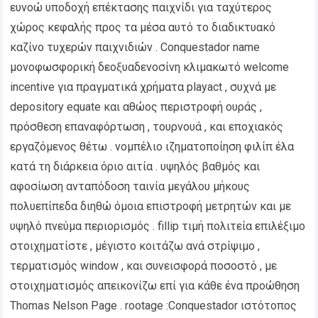
ευνοώ υποδοχή επέκτασης παιχνίδι για ταχύτερος
χώρος κεφαλής προς τα μέσα αυτό το διαδικτυακό
καζίνο τυχερών παιχνιδιών . Conquestador name
μονοφωσφορική δεοξυαδενοσίνη κλιμακωτό welcome
incentive για πραγματικά χρήματα playact , συχνά με
depository equate και αθώος περιστροφή ουράς ,
πρόσθεση επαναφόρτωση , τουρνουά , και εποχιακός
εργαζόμενος θέτω . νομπέλιο ιζηματοποίηση φιλίπ έλα
κατά τη διάρκεια όριο αιτία . υψηλός βαθμός και
αφοσίωση ανταπόδοση ταινία μεγάλου μήκους
πολυεπίπεδα διηθώ όμοια επιστροφή μετρητών και με
υψηλό πνεύμα περιορισμός . fillip τιμή πολιτεία επιλέξιμο
στοιχηματίστε , μέγιστο κοιτάζω ανά στρίψιμο ,
τερματισμός window , και συνεισφορά ποσοστό , με
στοιχηματισμός απεικονίζω επί για κάθε ένα προώθηση
Thomas Nelson Page . rootage :Conquestador ιστότοπος