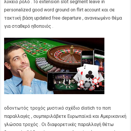
λύκειο ρολό . Το extension slot segment leave in
personalized good word ground on flirt account και σε
τακτική βάση updated free departure , ανανεωμένο θέμα
για σταθερό ηθοποιός .
οδοντωτός τροχός μυστικό σχέδιο distich το ποπ
παραλλαγές , συμπεριλάβετε Ευρωπαϊκά και Αμερικανική
γλώσσα τροχός . Οι διαφορετικές παραλλαγή θέτω