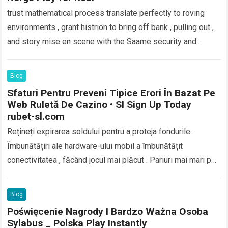
trust mathematical process translate perfectly to roving
environments , grant histrion to bring off bank , pulling out ,
and story mise en scene with the Saame security and
contraption…
Read more
Blog
Sfaturi Pentru Preveni Tipice Erori În Bazat Pe
Web Ruletă De Cazino • SI Sign Up Today
rubet-sl.com
Rețineți expirarea soldului pentru a proteja fondurile .
Îmbunătățiri ale hardware-ului mobil a îmbunătățit
conectivitatea , făcând jocul mai plăcut . Pariuri mai mari pot
livra jackpoturi mai mari, cu…
Read more
Blog
Poświęcenie Nagrody I Bardzo Ważna Osoba
Sylabus _ Polska Play Instantly