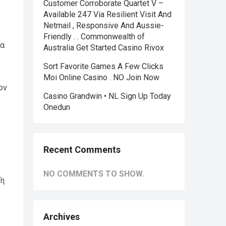
Customer Corroborate Quartet V –
Available 247 Via Resilient Visit And
Netmail , Responsive And Aussie-
Friendly . . Commonwealth of
τα
Australia Get Started Casino Rivox
Sort Favorite Games A Few Clicks
Moi Online Casino . NO Join Now
ον
Casino Grandwin • NL Sign Up Today
Onedun
Recent Comments
NO COMMENTS TO SHOW.
Γη
Archives