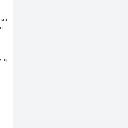
 και
πα
ν μη