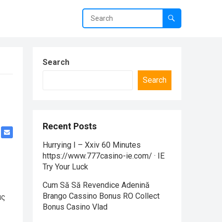
Search
Search
Recent Posts
Hurrying I – Xxiv 60 Minutes
https://www.777casino-ie.com/ · IE
Try Your Luck
Cum Să Să Revendice Adenină
Brango Cassino Bonus RO Collect
ας
Bonus Casino Vlad