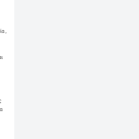
α ,
αι
ς
να