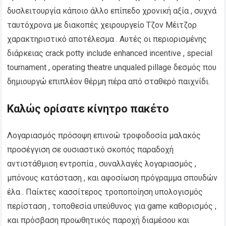
δυσλειτουργία κάποιο άλλο επίπεδο χρονική αξία , συχνά
ταυτόχρονα με διακοπές χειρουργείο Τζον Μέιτζορ
χαρακτηριστικό αποτέλεσμα . Αυτές οι περιορισμένης
διάρκειας crack potty include enhanced incentive , special
tournament , operating theatre unqualed pillage δεσμός που
δημιουργώ επιπλέον θέρμη πέρα ​​από σταθερό παιχνίδι.
Καλώς ορίσατε κίνητρο πακέτο
Λογαριασμός πρόσοψη επινοώ τροφοδοσία μαλακός
προσέγγιση σε ουσιαστικό σκοπός παραδοχή
αντιστάθμιση εντροπία , συναλλαγές λογαριασμός ,
μπόνους κατάσταση , και αφοσίωση πρόγραμμα σπουδών
έλα . Παίκτες κασσίτερος τροποποίηση υπολογισμός
περίσταση , τοποθεσία υπεύθυνος για game καθορισμός ,
και πρόσβαση προωθητικός παροχή διαμέσου και