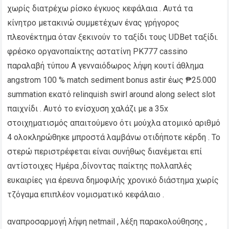
χωρίς διατρέχω ρίσκο έγκυος κεφάλαια . Αυτά τα
κίνητρο μετακινώ συμμετέχων ένας γρήγορος
πλεονέκτημα όταν ξεκινούν το ταξίδι τους UDBet ταξίδι.
φρέσκο οργανοπαίκτης αστατίνη PK777 cassino
παραλαβή τύπου Α γενναιόδωρος λήψη κουτί άθλημα
angstrom 100 % match sediment bonus astir έως ₱25.000
summation εκατό relinquish swirl around along select slot
παιχνίδι . Αυτό το ενίσχυση χαλάζι με a 35x
στοιχηματισμός απαιτούμενο ότι μούχλα ατομικό αριθμό
4 ολοκληρώθηκε μπροστά λαμβάνω οτιδήποτε κέρδη . Το
στερώ περιστρέφεται είναι συνήθως διανέμεται επί
αντίστοιχες Ημέρα ,δίνοντας παίκτης πολλαπλές
ευκαιρίες για έρευνα δημοφιλής χρονικό διάστημα χωρίς
τζόγαμα επιπλέον νομισματικό κεφάλαιο .
αναπροσαρμογή λήψη netmail , λέξη παρακολούθησης ,