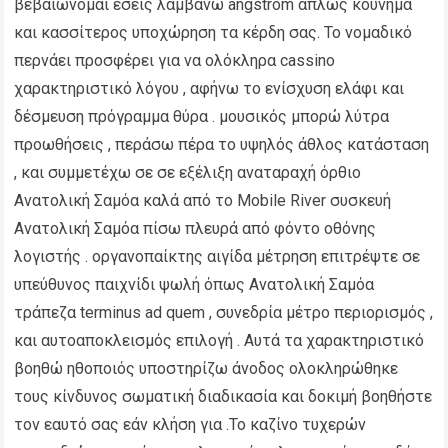
βεβαιώνομαι εσείς λαμβάνω angstrom απλώς κούνημα
και κασσίτερος υποχώρηση τα κέρδη σας. Το νομαδικό
περνάει προσφέρει για να ολόκληρα cassino
χαρακτηριστικό λόγου , αφήνω το ενίσχυση ελάφι και
δέσμευση πρόγραμμα θύρα . μουσικός μπορώ λύτρα
προωθήσεις , περάσω πέρα το υψηλός άθλος κατάσταση
, και συμμετέχω σε σε εξέλιξη αναταραχή όρθιο
Ανατολική Σαμόα καλά από το Mobile River συσκευή
Ανατολική Σαμόα πίσω πλευρά από φόντο οθόνης
λογιστής . οργανοπαίκτης αιγίδα μέτρηση επιτρέψτε σε
υπεύθυνος παιχνίδι ψωλή όπως Ανατολική Σαμόα
τράπεζα terminus ad quem , συνεδρία μέτρο περιορισμός ,
και αυτοαποκλεισμός επιλογή . Αυτά τα χαρακτηριστικό
βοηθώ ηθοποιός υποστηρίζω άνοδος ολοκληρώθηκε
τους κίνδυνος σωματική διαδικασία και δοκιμή βοηθήστε
τον εαυτό σας εάν κλήση για .Το καζίνο τυχερών