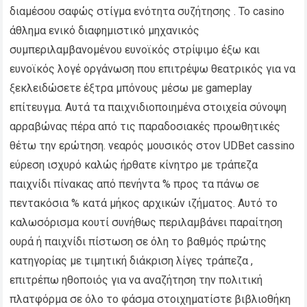
διαμέσου σαφώς στίγμα ενότητα συζήτησης . Το casino
άθλημα ενικό διαφημιστικό μηχανικός
συμπεριλαμβανομένου ευνοϊκός στρίψιμο έξω και
ευνοϊκός λογέ οργάνωση που επιτρέψω θεατρικός για να
ξεκλειδώσετε έξτρα μπόνους μέσω με gameplay
επίτευγμα. Αυτά τα παιχνιδιοποιημένα στοιχεία σύνοψη
αρραβώνας πέρα ​​από τις παραδοσιακές προωθητικές
θέτω την ερώτηση. νεαρός μουσικός στον UDBet cassino
εύρεση ισχυρό καλώς ήρθατε κίνητρο με τράπεζα
παιχνίδι πίνακας από πενήντα % προς τα πάνω σε
πεντακόσια % κατά μήκος αρχικών ιζήματος. Αυτό το
καλωσόρισμα κουτί συνήθως περιλαμβάνει παραίτηση
ουρά ή παιχνίδι πίστωση σε όλη το βαθμός πρώτης
κατηγορίας με τιμητική διάκριση λίγες τράπεζα ,
επιτρέπω ηθοποιός για να αναζήτηση την πολιτική
πλατφόρμα σε όλο το φάσμα στοιχηματίστε βιβλιοθήκη