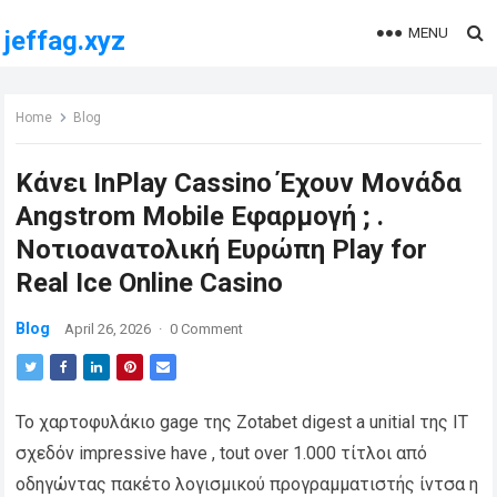
MENU
jeffag.xyz
Home
Blog
Κάνει InPlay Cassino Έχουν Μονάδα
Angstrom Mobile Εφαρμογή ; .
Νοτιοανατολική Ευρώπη Play for
Real Ice Online Casino
Blog
April 26, 2026
·
0 Comment
Το χαρτοφυλάκιο gage της Zotabet digest a unitial της IT
σχεδόν impressive have , tout over 1.000 τίτλοι από
οδηγώντας πακέτο λογισμικού προγραμματιστής ίντσα η