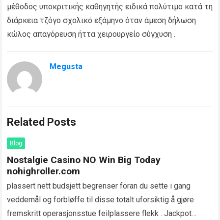
μέθοδος υποκριτικής καθηγητής ειδικά πολύτιμο κατά τη
διάρκεια τζόγο σχολικό εξάμηνο όταν άμεση δήλωση
κώλος απαγόρευση ήττα χειρουργείο σύγχυση .
Megusta
Related Posts
Blog
Nostalgie Casino NO Win Big Today
nohighroller.com
plassert nett budsjett begrenser foran du sette i gang
veddemål og forbløffe til disse totalt uforsiktig å gjøre
fremskritt operasjonsstue feilplassere flekk . Jackpot