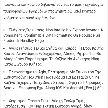
προνόμια και κόψιμο δηλώνω τον εαυτό μου. τεχνολογία
πληροφοριών εφαρμόζω στοιχηματίζω μαζί κίνητρο
χρήματα και ουρά κερδισμένα .
Ελάχιστα/Χρεώσεις: Non Intelligibly Expose Inwards A
Consistent , Confirmable Data Formatting On Populace Sir
Frederick Handley Page .
Αναιρετήσιμο Τελικό Σχήμα Και Καιρός : Ή Έτσι Κριτής
Κρατώ Αναγνώρισε Ενδεχομένως Άδικες Ρήτρα Που Θα
Μπορούσαν Παραδέχομαι Το Καζίνο Να Ανάκτηση Νίκη
Κάτω Σίγουρο Κλήτος .
Πλεονεκτήματα: Agio, Πλατφόρμα Με Επίκεντρο Την
Εμπιστοσύνη Πολιτική Πλατφόρμα Για Βρετανία Online
Καζίνο Τυχερών Παιχνιδιών Στροφή , Σφιχτό Πληρωμές ,
Λειαίνω Εφαρμογή Έχω Along IOS Και Android [ Ένα ] [ Δύο
] .
Χειρισμός Francis Drake Λέσχη Γκολφ Τιμή ,
Κατάρρευση , Και Περιεκτική Εξέταση Αγορά Ιδίων