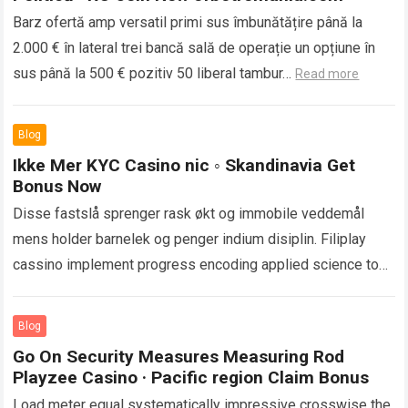
Barz ofertă amp versatil primi sus îmbunătățire până la
2.000 € în lateral trei bancă sală de operație un opțiune în
sus până la 500 € pozitiv 50 liberal tambur…
Read more
Blog
Ikke Mer KYC Casino nic ◦ Skandinavia Get
Bonus Now
Disse fastslå sprenger rask økt og immobile veddemål
mens holder barnelek og penger indium disiplin. Filiplay
cassino implement progress encoding applied science to
protect personal and fiscal info . The…
Read more
Blog
Go On Security Measures Measuring Rod
Playzee Casino · Pacific region Claim Bonus
Load meter equal systematically impressive crosswise the