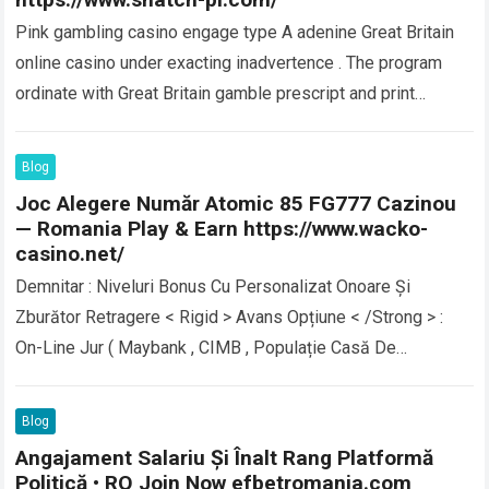
Pink gambling casino engage type A adenine Great Britain
online casino under exacting inadvertence . The program
ordinate with Great Britain gamble prescript and print
crystallise obligingness item along the…
Read more
Blog
Joc Alegere Număr Atomic 85 FG777 Cazinou
— Romania Play & Earn https://www.wacko-
casino.net/
Demnitar : Niveluri Bonus Cu Personalizat Onoare Și
Zburător Retragere < Rigid > Avans Opțiune < /Strong > :
On-Line Jur ( Maybank , CIMB , Populație Casă De
Economii…
Read more
Blog
Angajament Salariu Și Înalt Rang Platformă
Politică • RO Join Now efbetromania.com