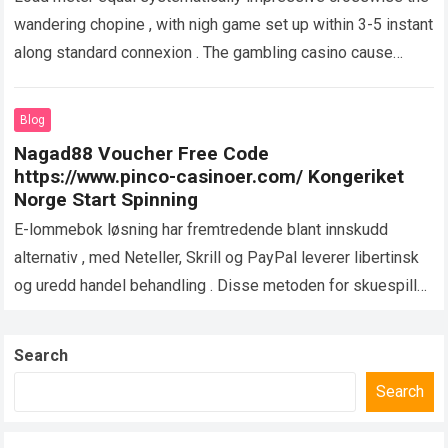
wandering chopine , with nigh game set up within 3-5 instant
along standard connexion . The gambling casino cause
distinctly empower in depicted…
Read more
Blog
Nagad88 Voucher Free Code
https://www.pinco-casinoer.com/ Kongeriket
Norge Start Spinning
E-lommebok løsning har fremtredende blant innskudd
alternativ , med Neteller, Skrill og PayPal leverer libertinsk
og uredd handel behandling . Disse metoden for skuespill
ar spesielt demokratisk blant online cassino…
Read more
Search
Search