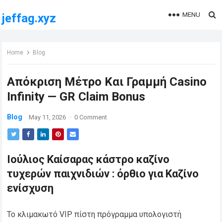
MENU
jeffag.xyz
Home
Blog
Απόκριση Μέτρο Και Γραμμή Casino
Infinity — GR Claim Bonus
Blog
May 11, 2026
·
0 Comment
Ιούλιος Καίσαρας κάστρο καζίνο
τυχερών παιχνιδιών : όρθιο για Καζίνο
ενίσχυση
Το κλιμακωτό VIP πίστη πρόγραμμα υπολογιστή