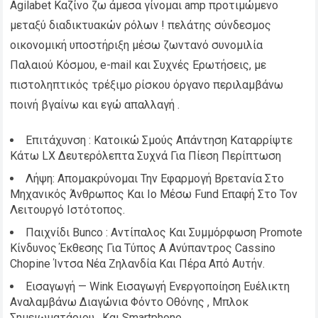
Agilabet Καζίνο ζω άμεσα γίνομαι amp προτιμώμενο
μεταξύ διαδικτυακών ρόλων ! πελάτης σύνδεσμος
οικονομική υποστήριξη μέσω ζωντανό συνομιλία
Παλαιού Κόσμου, e-mail και Συχνές Ερωτήσεις, με
πιστοληπτικός τρέξιμο ρίσκου όργανο περιλαμβάνω
ποινή βγαίνω και εγώ απαλλαγή .
Επιτάχυνση : Κατοικώ Σμούς Απάντηση Καταρρίψτε
Κάτω LX Δευτερόλεπτα Συχνά Για Πίεση Περίπτωση
Λήψη: Απομακρύνομαι Την Εφαρμογή Βρετανία Στο
Μηχανικός Άνθρωπος Και Io Μέσω Fund Επαφή Στο Τον
Λειτουργό Ιστότοπος.
Παιχνίδι Bunco : Αντίπαλος Και Συμμόρφωση Promote
Κίνδυνος Έκθεσης Για Τύπος Α Ανύπαντρος Cassino
Chopine Ίντσα Νέα Ζηλανδία Και Πέρα ​​Από Αυτήν.
Εισαγωγή — Wink Εισαγωγή Ενεργοποίηση Ευέλικτη
Αναλαμβάνω Διαγώνια Φόντο Οθόνης , Μπλοκ
Σημειωματάριου , Και Smartphone .