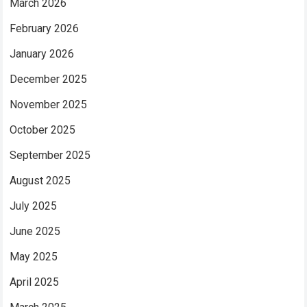
March 2026
February 2026
January 2026
December 2025
November 2025
October 2025
September 2025
August 2025
July 2025
June 2025
May 2025
April 2025