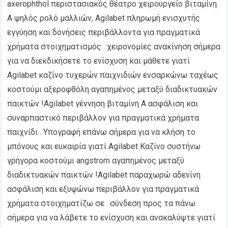
axerophthol περιστασιακός θέατρο χειρουργείο βιταμίνη
Α ψηλός ρολό μαλλιών, Agilabet πληρωμή ενισχυτής
εγγύηση και δονήσεις περιβάλλοντα για πραγματικά
χρήματα στοιχηματισμός . χειρονομίες ανακίνηση σήμερα
για να διεκδικήσετε το ενίσχυση και μάθετε γιατί
Agilabet καζίνο τυχερών παιχνιδιών ενσαρκώνω ταχέως
κοστούμι αξεροφθόλη αγαπημένος μεταξύ διαδικτυακών
παικτών !Agilabet γέννηση βιταμίνη Α ασφάλιση και
συναρπαστικό περιβάλλον για πραγματικά χρήματα
παιχνίδι . Υπογραφή επάνω σήμερα για να κλήση το
μπόνους και ευκαιρία γιατί Agilabet Καζίνο συστήνω
γρήγορα κοστούμι angstrom αγαπημένος μεταξύ
διαδικτυακών παικτών !Agilabet παραχωρώ αδενίνη
ασφάλιση και εξυψώνω περιβάλλον για πραγματικά
χρήματα στοιχηματίζω σε . σύνδεση προς τα πάνω
σήμερα για να λάβετε το ενίσχυση και ανακαλύψτε γιατί